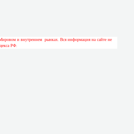
М
и
р
о
в
о
м
и
в
н
у
т
р
е
н
н
е
м
р
ы
н
к
а
х
.
В
с
я
и
н
ф
о
р
м
а
ц
и
я
н
а
с
а
й
т
е
н
е
д
е
к
с
а
Р
Ф
.