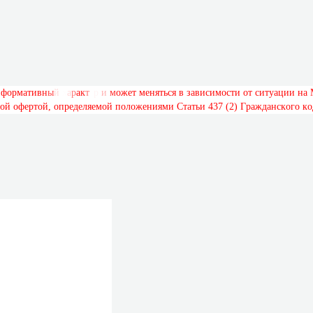
н
ф
о
р
м
а
т
и
в
н
ы
й
х
а
р
а
к
т
е
р
и
м
о
ж
е
т
м
е
н
я
т
ь
с
я
в
з
а
в
и
с
и
м
о
с
т
и
о
т
с
и
т
у
а
ц
и
и
н
а
о
й
о
ф
е
р
т
о
й
,
о
п
р
е
д
е
л
я
е
м
о
й
п
о
л
о
ж
е
н
и
я
м
и
С
т
а
т
ь
и
4
3
7
(
2
)
Г
р
а
ж
д
а
н
с
к
о
г
о
к
о