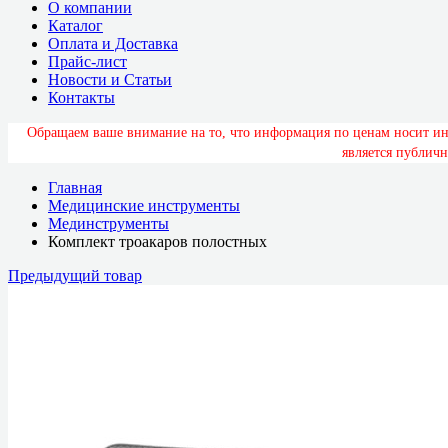
О компании
Каталог
Оплата и Доставка
Прайс-лист
Новости и Статьи
Контакты
О
б
р
а
щ
а
е
м
в
а
ш
е
в
н
и
м
а
н
и
е
н
а
т
о
,
ч
т
о
и
н
ф
о
р
м
а
ц
и
я
п
о
ц
е
н
а
м
н
о
с
и
т
и
я
в
л
я
е
т
с
я
п
у
б
л
и
ч
н
Главная
Медицинские инструменты
Мединструменты
Комплект троакаров полостных
Предыдущий товар