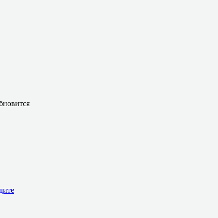
бновится
дите