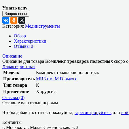
Узнать цену
Категория:
Мединструменты
Обзор
Характеристики
Отзывы
0
Описание
Описание для товара
Комплект троакаров полостных
скоро о
Характеристики
Модель
Комплект троакаров полостных
Производитель
МИЗ им. М.Горького
Тип товара
К
Применение
Хирургия
Отзывы (
0
)
Оставьте ваш отзыв первым
Чтобы добавить отзыв, пожалуйста,
зарегистрируйтесь
или
вой
Контакты
г. Москва, ул. Малая Семеновская, д. 3