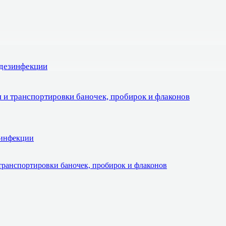
 дезинфекции
 и транспортировки баночек, пробирок и флаконов
зинфекции
транспортировки баночек, пробирок и флаконов