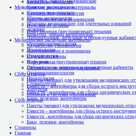
Банкетки, диваны медицинские
Кровати медицинские
Медицинские расходные материалы
Кушетки медицинские
Столики медицинские
Акушерство, гинекология
Ширмы медицинские
Анестезиология и реанимация
Штативы медицинские для длительных вливаний
Изделия из резины
Тележки
Инфузионная (внутривенная) терапия
Банкетки, диваны медицинские
Лабораторные, аптечные и процедурные кабине
Медицинские расходные материалы
Оториноларингология
Акушерство, гинекология
Проктология
Анестезиология и реанимация
Стоматология
Изделия из резины
Хирургия
Инфузионная (внутривенная) терапия
Лабораторные, аптечные и процедурные кабинеты
Шприцы и системы одноразовые
Оториноларингология
Сбор отходов
Проктология
Пакеты (мешки) для утилизации медицинских о
Стоматология
Емкости – контейнеры для сбора острого инстр
Хирургия
Емкости –контейнеры для сбора органических о
Шприцы и системы одноразовые
Баки, тележки, контейнеры
Сбор отходов
Пакеты (мешки) для утилизации медицинских отхо
Емкости – контейнеры для сбора острого инструмен
Емкости –контейнеры для сбора органических отхо
Баки, тележки, контейнеры
Страницы
Главная