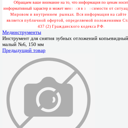
О
б
р
а
щ
а
е
м
в
а
ш
е
в
н
и
м
а
н
и
е
н
а
т
о
,
ч
т
о
и
н
ф
о
р
м
а
ц
и
я
п
о
ц
е
н
а
м
н
о
с
и
и
н
ф
о
р
м
а
т
и
в
н
ы
й
х
а
р
а
к
т
е
р
и
м
о
ж
е
т
м
е
н
я
т
ь
с
я
в
з
а
в
и
с
и
м
о
с
т
и
о
т
с
и
т
у
а
ц
М
и
р
о
в
о
м
и
в
н
у
т
р
е
н
н
е
м
р
ы
н
к
а
х
.
В
с
я
и
н
ф
о
р
м
а
ц
и
я
н
а
с
а
й
т
е
я
в
л
я
е
т
с
я
п
у
б
л
и
ч
н
о
й
о
ф
е
р
т
о
й
,
о
п
р
е
д
е
л
я
е
м
о
й
п
о
л
о
ж
е
н
и
я
м
и
С
т
4
3
7
(
2
)
Г
р
а
ж
д
а
н
с
к
о
г
о
к
о
д
е
к
с
а
Р
Ф
.
Мединструменты
Инструмент для снятия зубных отложений копьевидны
малый №6, 150 мм
Предыдущий товар