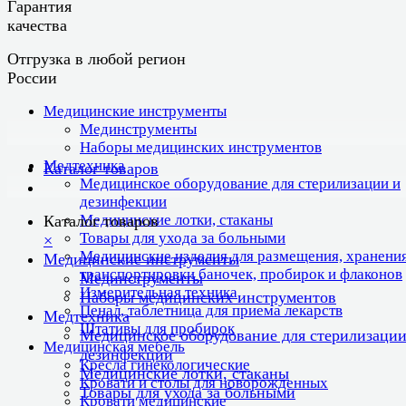
Гарантия
качества
Отгрузка в любой регион
России
Медицинские инструменты
Мединструменты
Наборы медицинских инструментов
Медтехника
Каталог товаров
Медицинское оборудование для стерилизации и
дезинфекции
Медицинские лотки, стаканы
Каталог товаров
Товары для ухода за больными
×
Медицинские изделия для размещения, хранения
Медицинские инструменты
транспортировки баночек, пробирок и флаконов
Мединструменты
Измерительная техника
Наборы медицинских инструментов
Пенал, таблетница для приема лекарств
Медтехника
Штативы для пробирок
Медицинское оборудование для стерилизации
Медицинская мебель
дезинфекции
Кресла гинекологические
Медицинские лотки, стаканы
Кровати и столы для новорожденных
Товары для ухода за больными
Кровати медицинские