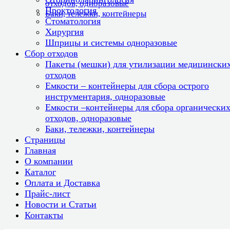
отходов, одноразовые
Проктология
Баки, тележки, контейнеры
Стоматология
Хирургия
Шприцы и системы одноразовые
Сбор отходов
Пакеты (мешки) для утилизации медицински
отходов
Емкости – контейнеры для сбора острого
инструментария, одноразовые
Емкости –контейнеры для сбора органически
отходов, одноразовые
Баки, тележки, контейнеры
Страницы
Главная
О компании
Каталог
Оплата и Доставка
Прайс-лист
Новости и Статьи
Контакты