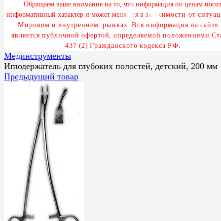
О
б
р
а
щ
а
е
м
в
а
ш
е
в
н
и
м
а
н
и
е
н
а
т
о
,
ч
т
о
и
н
ф
о
р
м
а
ц
и
я
п
о
ц
е
н
а
м
н
о
с
и
и
н
ф
о
р
м
а
т
и
в
н
ы
й
х
а
р
а
к
т
е
р
и
м
о
ж
е
т
м
е
н
я
т
ь
с
я
в
з
а
в
и
с
и
м
о
с
т
и
о
т
с
и
т
у
а
ц
М
и
р
о
в
о
м
и
в
н
у
т
р
е
н
н
е
м
р
ы
н
к
а
х
.
В
с
я
и
н
ф
о
р
м
а
ц
и
я
н
а
с
а
й
т
е
я
в
л
я
е
т
с
я
п
у
б
л
и
ч
н
о
й
о
ф
е
р
т
о
й
,
о
п
р
е
д
е
л
я
е
м
о
й
п
о
л
о
ж
е
н
и
я
м
и
С
т
4
3
7
(
2
)
Г
р
а
ж
д
а
н
с
к
о
г
о
к
о
д
е
к
с
а
Р
Ф
.
Мединструменты
Иглодержатель для глубоких полостей, детский, 200 мм
Предыдущий товар