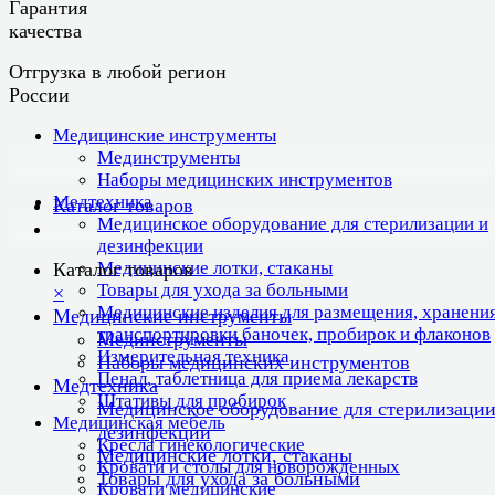
Гарантия
качества
Отгрузка в любой регион
России
Медицинские инструменты
Мединструменты
Наборы медицинских инструментов
Медтехника
Каталог товаров
Медицинское оборудование для стерилизации и
дезинфекции
Медицинские лотки, стаканы
Каталог товаров
Товары для ухода за больными
×
Медицинские изделия для размещения, хранения
Медицинские инструменты
транспортировки баночек, пробирок и флаконов
Мединструменты
Измерительная техника
Наборы медицинских инструментов
Пенал, таблетница для приема лекарств
Медтехника
Штативы для пробирок
Медицинское оборудование для стерилизации
Медицинская мебель
дезинфекции
Кресла гинекологические
Медицинские лотки, стаканы
Кровати и столы для новорожденных
Товары для ухода за больными
Кровати медицинские