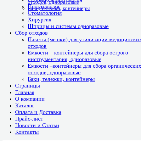
отходов, одноразовые
Проктология
Баки, тележки, контейнеры
Стоматология
Хирургия
Шприцы и системы одноразовые
Сбор отходов
Пакеты (мешки) для утилизации медицински
отходов
Емкости – контейнеры для сбора острого
инструментария, одноразовые
Емкости –контейнеры для сбора органически
отходов, одноразовые
Баки, тележки, контейнеры
Страницы
Главная
О компании
Каталог
Оплата и Доставка
Прайс-лист
Новости и Статьи
Контакты