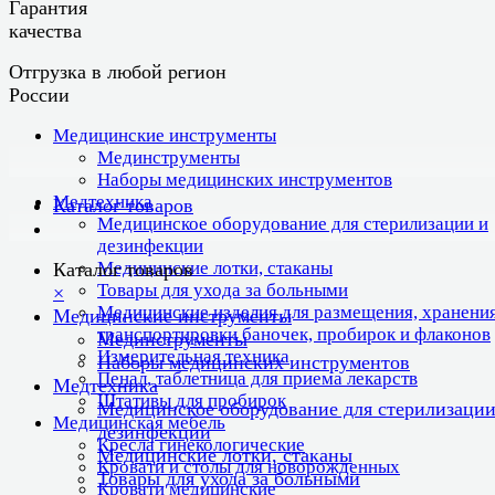
Гарантия
качества
Отгрузка в любой регион
России
Медицинские инструменты
Мединструменты
Наборы медицинских инструментов
Медтехника
Каталог товаров
Медицинское оборудование для стерилизации и
дезинфекции
Медицинские лотки, стаканы
Каталог товаров
Товары для ухода за больными
×
Медицинские изделия для размещения, хранения
Медицинские инструменты
транспортировки баночек, пробирок и флаконов
Мединструменты
Измерительная техника
Наборы медицинских инструментов
Пенал, таблетница для приема лекарств
Медтехника
Штативы для пробирок
Медицинское оборудование для стерилизации
Медицинская мебель
дезинфекции
Кресла гинекологические
Медицинские лотки, стаканы
Кровати и столы для новорожденных
Товары для ухода за больными
Кровати медицинские