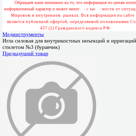
О
б
р
а
щ
а
е
м
в
а
ш
е
в
н
и
м
а
н
и
е
н
а
т
о
,
ч
т
о
и
н
ф
о
р
м
а
ц
и
я
п
о
ц
е
н
а
м
н
о
с
и
и
н
ф
о
р
м
а
т
и
в
н
ы
й
х
а
р
а
к
т
е
р
и
м
о
ж
е
т
м
е
н
я
т
ь
с
я
в
з
а
в
и
с
и
м
о
с
т
и
о
т
с
и
т
у
а
ц
М
и
р
о
в
о
м
и
в
н
у
т
р
е
н
н
е
м
р
ы
н
к
а
х
.
В
с
я
и
н
ф
о
р
м
а
ц
и
я
н
а
с
а
й
т
е
я
в
л
я
е
т
с
я
п
у
б
л
и
ч
н
о
й
о
ф
е
р
т
о
й
,
о
п
р
е
д
е
л
я
е
м
о
й
п
о
л
о
ж
е
н
и
я
м
и
С
т
4
3
7
(
2
)
Г
р
а
ж
д
а
н
с
к
о
г
о
к
о
д
е
к
с
а
Р
Ф
.
Мединструменты
Игла силовая для внутрикостных инъекций и ирригаций
стилетом №3 (буравчик)
Предыдущий товар