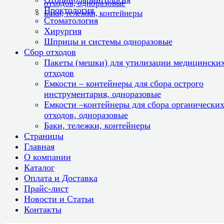
отходов, одноразовые
Проктология
Баки, тележки, контейнеры
Стоматология
Хирургия
Шприцы и системы одноразовые
Сбор отходов
Пакеты (мешки) для утилизации медицински
отходов
Емкости – контейнеры для сбора острого
инструментария, одноразовые
Емкости –контейнеры для сбора органически
отходов, одноразовые
Баки, тележки, контейнеры
Страницы
Главная
О компании
Каталог
Оплата и Доставка
Прайс-лист
Новости и Статьи
Контакты