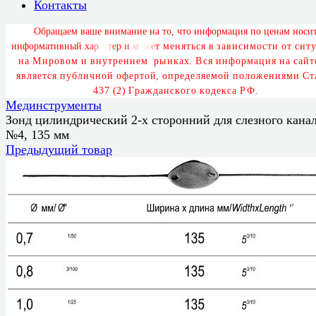
Контакты
О
б
р
а
щ
а
е
м
в
а
ш
е
в
н
и
м
а
н
и
е
н
а
т
о
,
ч
т
о
и
н
ф
о
р
м
а
ц
и
я
п
о
ц
е
н
а
м
н
о
с
и
и
н
ф
о
р
м
а
т
и
в
н
ы
й
х
а
р
а
к
т
е
р
и
м
о
ж
е
т
м
е
н
я
т
ь
с
я
в
з
а
в
и
с
и
м
о
с
т
и
о
т
с
и
т
у
н
а
М
и
р
о
в
о
м
и
в
н
у
т
р
е
н
н
е
м
р
ы
н
к
а
х
.
В
с
я
и
н
ф
о
р
м
а
ц
и
я
н
а
с
а
й
т
я
в
л
я
е
т
с
я
п
у
б
л
и
ч
н
о
й
о
ф
е
р
т
о
й
,
о
п
р
е
д
е
л
я
е
м
о
й
п
о
л
о
ж
е
н
и
я
м
и
С
т
4
3
7
(
2
)
Г
р
а
ж
д
а
н
с
к
о
г
о
к
о
д
е
к
с
а
Р
Ф
.
Мединструменты
Зонд цилиндрический 2-х сторонний для слезного кана
№4, 135 мм
Предыдущий товар