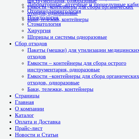
инструментария, одноразовые
Лабораторные, аптечные и процедурные каб
Емкости –контейнеры для сбора органических
Оториноларингология
отходов, одноразовые
Проктология
Баки, тележки, контейнеры
Стоматология
Хирургия
Шприцы и системы одноразовые
Сбор отходов
Пакеты (мешки) для утилизации медицински
отходов
Емкости – контейнеры для сбора острого
инструментария, одноразовые
Емкости –контейнеры для сбора органически
отходов, одноразовые
Баки, тележки, контейнеры
Страницы
Главная
О компании
Каталог
Оплата и Доставка
Прайс-лист
Новости и Статьи