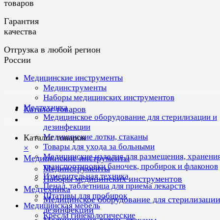
товаров
Гарантия
качества
Отгрузка в любой регион
России
Медицинские инструменты
Мединструменты
Наборы медицинских инструментов
Медтехника
Каталог товаров
Медицинское оборудование для стерилизации и
дезинфекции
Медицинские лотки, стаканы
Каталог товаров
Товары для ухода за больными
×
Медицинские изделия для размещения, хранения
Медицинские инструменты
транспортировки баночек, пробирок и флаконов
Мединструменты
Измерительная техника
Наборы медицинских инструментов
Пенал, таблетница для приема лекарств
Медтехника
Штативы для пробирок
Медицинское оборудование для стерилизации
Медицинская мебель
дезинфекции
Кресла гинекологические