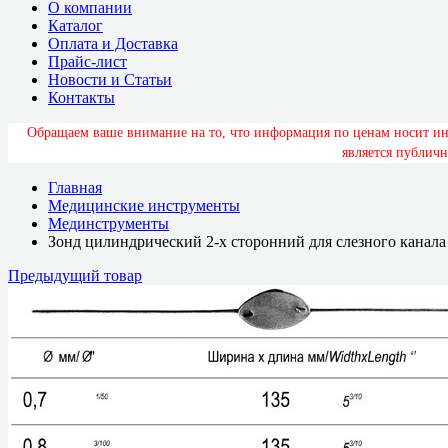
О компании
Каталог
Оплата и Доставка
Прайс-лист
Новости и Статьи
Контакты
О
б
р
а
щ
а
е
м
в
а
ш
е
в
н
и
м
а
н
и
е
н
а
т
о
,
ч
т
о
и
н
ф
о
р
м
а
ц
и
я
п
о
ц
е
н
а
м
н
о
с
и
т
и
я
в
л
я
е
т
с
я
п
у
б
л
и
ч
н
Главная
Медицинские инструменты
Мединструменты
Зонд цилиндрический 2-х сторонний для слезного канала 
Предыдущий товар