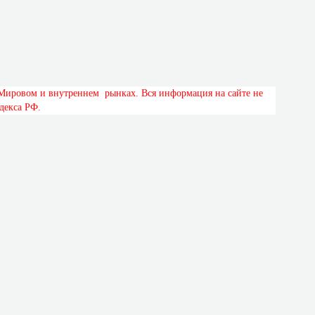
М
и
р
о
в
о
м
и
в
н
у
т
р
е
н
н
е
м
р
ы
н
к
а
х
.
В
с
я
и
н
ф
о
р
м
а
ц
и
я
н
а
с
а
й
т
е
н
е
д
е
к
с
а
Р
Ф
.