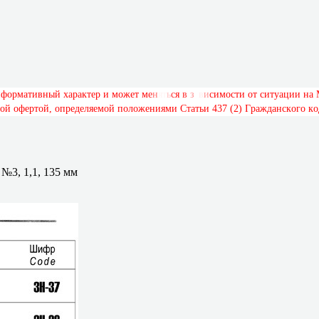
н
ф
о
р
м
а
т
и
в
н
ы
й
х
а
р
а
к
т
е
р
и
м
о
ж
е
т
м
е
н
я
т
ь
с
я
в
з
а
в
и
с
и
м
о
с
т
и
о
т
с
и
т
у
а
ц
и
и
н
а
о
й
о
ф
е
р
т
о
й
,
о
п
р
е
д
е
л
я
е
м
о
й
п
о
л
о
ж
е
н
и
я
м
и
С
т
а
т
ь
и
4
3
7
(
2
)
Г
р
а
ж
д
а
н
с
к
о
г
о
к
о
№3, 1,1, 135 мм