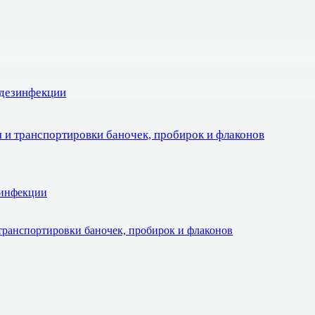
 дезинфекции
 и транспортировки баночек, пробирок и флаконов
зинфекции
транспортировки баночек, пробирок и флаконов