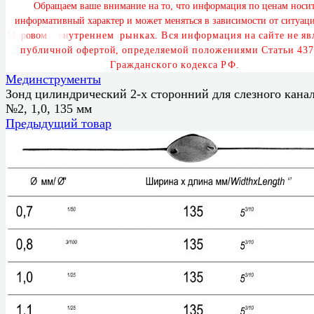
О
б
р
а
щ
а
е
м
в
а
ш
е
в
н
и
м
а
н
и
е
н
а
т
о
,
ч
т
о
и
н
ф
о
р
м
а
ц
и
я
п
о
ц
е
н
а
м
н
о
с
и
и
н
ф
о
р
м
а
т
и
в
н
ы
й
х
а
р
а
к
т
е
р
и
м
о
ж
е
т
м
е
н
я
т
ь
с
я
в
з
а
в
и
с
и
м
о
с
т
и
о
т
с
и
т
у
а
ц
М
и
р
о
в
о
м
и
в
н
у
т
р
е
н
н
е
м
р
ы
н
к
а
х
.
В
с
я
и
н
ф
о
р
м
а
ц
и
я
н
а
с
а
й
т
е
н
е
я
в
п
у
б
л
и
ч
н
о
й
о
ф
е
р
т
о
й
,
о
п
р
е
д
е
л
я
е
м
о
й
п
о
л
о
ж
е
н
и
я
м
и
С
т
а
т
ь
и
4
3
7
Г
р
а
ж
д
а
н
с
к
о
г
о
к
о
д
е
к
с
а
Р
Ф
.
Мединструменты
Зонд цилиндрический 2-х сторонний для слезного кана
№2, 1,0, 135 мм
Предыдущий товар