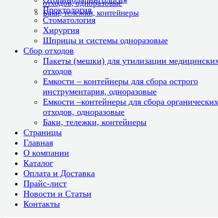
отходов, одноразовые
Проктология
Баки, тележки, контейнеры
Стоматология
Хирургия
Шприцы и системы одноразовые
Сбор отходов
Пакеты (мешки) для утилизации медицински
отходов
Емкости – контейнеры для сбора острого
инструментария, одноразовые
Емкости –контейнеры для сбора органически
отходов, одноразовые
Баки, тележки, контейнеры
Страницы
Главная
О компании
Каталог
Оплата и Доставка
Прайс-лист
Новости и Статьи
Контакты