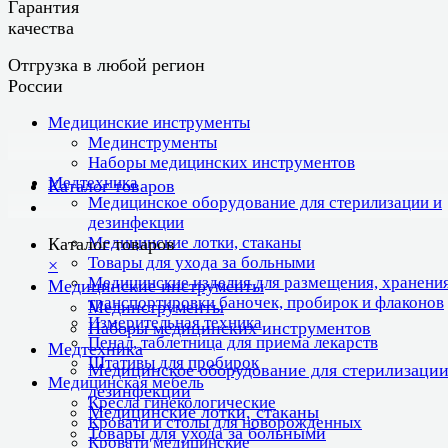
Гарантия
качества
Отгрузка в любой регион
России
Медицинские инструменты
Мединструменты
Наборы медицинских инструментов
Медтехника
Каталог товаров
Медицинское оборудование для стерилизации и
дезинфекции
Медицинские лотки, стаканы
Каталог товаров
Товары для ухода за больными
×
Медицинские изделия для размещения, хранения
Медицинские инструменты
транспортировки баночек, пробирок и флаконов
Мединструменты
Измерительная техника
Наборы медицинских инструментов
Пенал, таблетница для приема лекарств
Медтехника
Штативы для пробирок
Медицинское оборудование для стерилизации
Медицинская мебель
дезинфекции
Кресла гинекологические
Медицинские лотки, стаканы
Кровати и столы для новорожденных
Товары для ухода за больными
Кровати медицинские