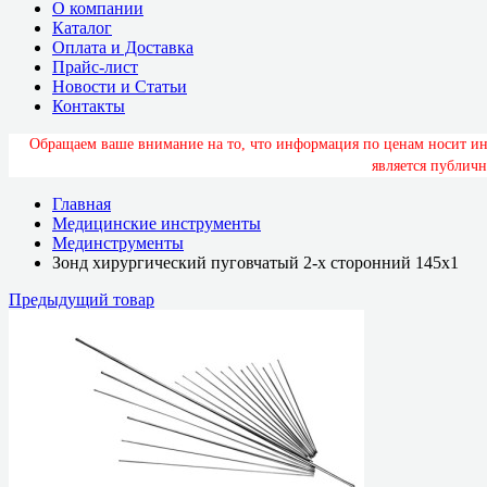
О компании
Каталог
Оплата и Доставка
Прайс-лист
Новости и Статьи
Контакты
О
б
р
а
щ
а
е
м
в
а
ш
е
в
н
и
м
а
н
и
е
н
а
т
о
,
ч
т
о
и
н
ф
о
р
м
а
ц
и
я
п
о
ц
е
н
а
м
н
о
с
и
т
и
я
в
л
я
е
т
с
я
п
у
б
л
и
ч
н
Главная
Медицинские инструменты
Мединструменты
Зонд хирургический пуговчатый 2-х сторонний 145х1
Предыдущий товар