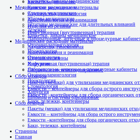
Банкетки, диваны медицинские
Кровати медицинские
Медицинские расходные материалы
Кушетки медицинские
Столики медицинские
Акушерство, гинекология
Ширмы медицинские
Анестезиология и реанимация
Штативы медицинские для длительных вливаний
Изделия из резины
Тележки
Инфузионная (внутривенная) терапия
Банкетки, диваны медицинские
Лабораторные, аптечные и процедурные кабине
Медицинские расходные материалы
Оториноларингология
Акушерство, гинекология
Проктология
Анестезиология и реанимация
Стоматология
Изделия из резины
Хирургия
Инфузионная (внутривенная) терапия
Лабораторные, аптечные и процедурные кабинеты
Шприцы и системы одноразовые
Оториноларингология
Сбор отходов
Проктология
Пакеты (мешки) для утилизации медицинских о
Стоматология
Емкости – контейнеры для сбора острого инстр
Хирургия
Емкости –контейнеры для сбора органических о
Шприцы и системы одноразовые
Баки, тележки, контейнеры
Сбор отходов
Пакеты (мешки) для утилизации медицинских отхо
Емкости – контейнеры для сбора острого инструмен
Емкости –контейнеры для сбора органических отхо
Баки, тележки, контейнеры
Страницы
Главная