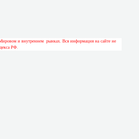
М
и
р
о
в
о
м
и
в
н
у
т
р
е
н
н
е
м
р
ы
н
к
а
х
.
В
с
я
и
н
ф
о
р
м
а
ц
и
я
н
а
с
а
й
т
е
н
е
д
е
к
с
а
Р
Ф
.