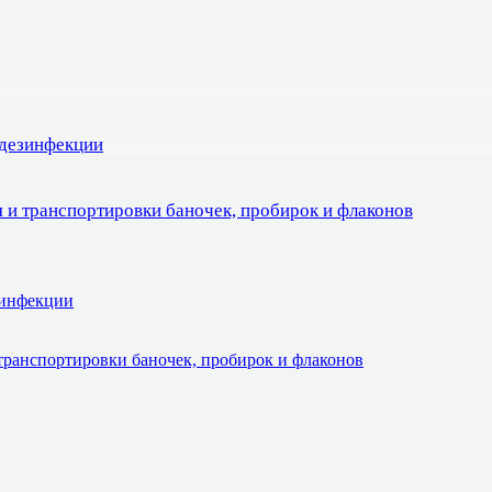
 дезинфекции
 и транспортировки баночек, пробирок и флаконов
зинфекции
транспортировки баночек, пробирок и флаконов