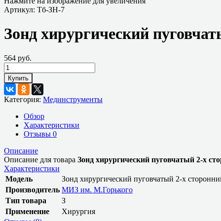
Нажмите на изображение для увеличения
Артикул:
Тб-ЗН-7
Зонд хирургический пуговчат
564 руб.
Купить
Категория:
Мединструменты
Обзор
Характеристики
Отзывы
0
Описание
Описание для товара
Зонд хирургический пуговчатый 2-х ст
Характеристики
Модель
Зонд хирургический пуговчатый 2-х сторонни
Производитель
МИЗ им. М.Горького
Тип товара
З
Применение
Хирургия