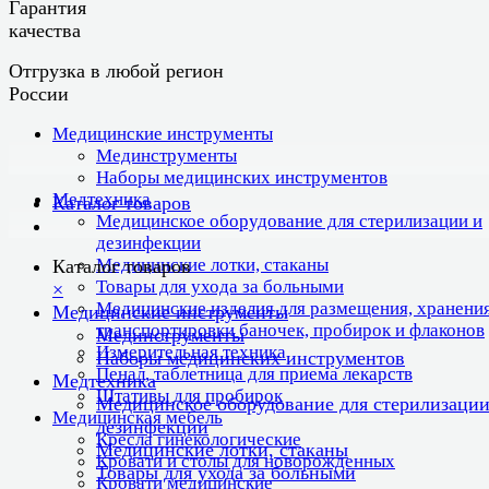
Гарантия
качества
Отгрузка в любой регион
России
Медицинские инструменты
Мединструменты
Наборы медицинских инструментов
Медтехника
Каталог товаров
Медицинское оборудование для стерилизации и
дезинфекции
Медицинские лотки, стаканы
Каталог товаров
Товары для ухода за больными
×
Медицинские изделия для размещения, хранения
Медицинские инструменты
транспортировки баночек, пробирок и флаконов
Мединструменты
Измерительная техника
Наборы медицинских инструментов
Пенал, таблетница для приема лекарств
Медтехника
Штативы для пробирок
Медицинское оборудование для стерилизации
Медицинская мебель
дезинфекции
Кресла гинекологические
Медицинские лотки, стаканы
Кровати и столы для новорожденных
Товары для ухода за больными
Кровати медицинские