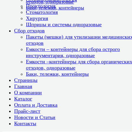
отходов, одноразовые
Проктология
Баки, тележки, контейнеры
Стоматология
Хирургия
Шприцы и системы одноразовые
Сбор отходов
Пакеты (мешки) для утилизации медицински
отходов
Емкости – контейнеры для сбора острого
инструментария, одноразовые
Емкости –контейнеры для сбора органически
отходов, одноразовые
Баки, тележки, контейнеры
Страницы
Главная
О компании
Каталог
Оплата и Доставка
Прайс-лист
Новости и Статьи
Контакты