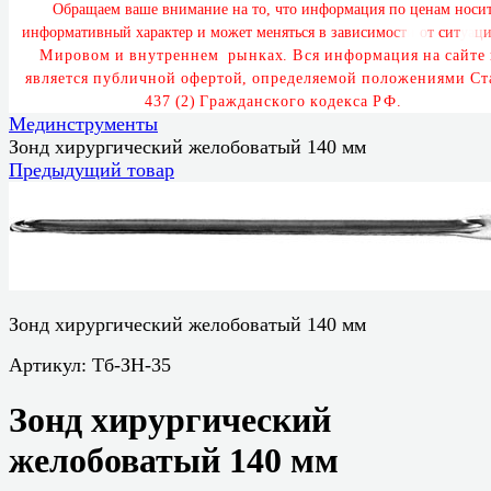
О
б
р
а
щ
а
е
м
в
а
ш
е
в
н
и
м
а
н
и
е
н
а
т
о
,
ч
т
о
и
н
ф
о
р
м
а
ц
и
я
п
о
ц
е
н
а
м
н
о
с
и
и
н
ф
о
р
м
а
т
и
в
н
ы
й
х
а
р
а
к
т
е
р
и
м
о
ж
е
т
м
е
н
я
т
ь
с
я
в
з
а
в
и
с
и
м
о
с
т
и
о
т
с
и
т
у
а
ц
М
и
р
о
в
о
м
и
в
н
у
т
р
е
н
н
е
м
р
ы
н
к
а
х
.
В
с
я
и
н
ф
о
р
м
а
ц
и
я
н
а
с
а
й
т
е
я
в
л
я
е
т
с
я
п
у
б
л
и
ч
н
о
й
о
ф
е
р
т
о
й
,
о
п
р
е
д
е
л
я
е
м
о
й
п
о
л
о
ж
е
н
и
я
м
и
С
т
4
3
7
(
2
)
Г
р
а
ж
д
а
н
с
к
о
г
о
к
о
д
е
к
с
а
Р
Ф
.
Мединструменты
Зонд хирургический желобоватый 140 мм
Предыдущий товар
Зонд хирургический желобоватый 140 мм
Артикул:
Тб-ЗН-35
Зонд хирургический
желобоватый 140 мм