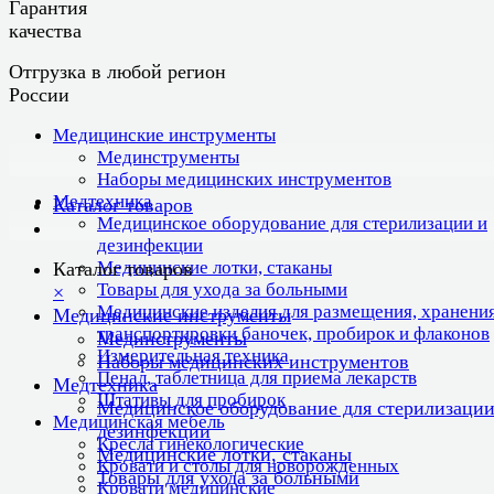
Гарантия
качества
Отгрузка в любой регион
России
Медицинские инструменты
Мединструменты
Наборы медицинских инструментов
Медтехника
Каталог товаров
Медицинское оборудование для стерилизации и
дезинфекции
Медицинские лотки, стаканы
Каталог товаров
Товары для ухода за больными
×
Медицинские изделия для размещения, хранения
Медицинские инструменты
транспортировки баночек, пробирок и флаконов
Мединструменты
Измерительная техника
Наборы медицинских инструментов
Пенал, таблетница для приема лекарств
Медтехника
Штативы для пробирок
Медицинское оборудование для стерилизации
Медицинская мебель
дезинфекции
Кресла гинекологические
Медицинские лотки, стаканы
Кровати и столы для новорожденных
Товары для ухода за больными
Кровати медицинские