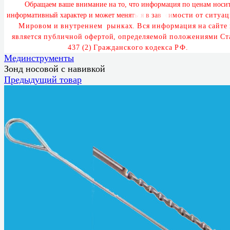
О
б
р
а
щ
а
е
м
в
а
ш
е
в
н
и
м
а
н
и
е
н
а
т
о
,
ч
т
о
и
н
ф
о
р
м
а
ц
и
я
п
о
ц
е
н
а
м
н
о
с
и
и
н
ф
о
р
м
а
т
и
в
н
ы
й
х
а
р
а
к
т
е
р
и
м
о
ж
е
т
м
е
н
я
т
ь
с
я
в
з
а
в
и
с
и
м
о
с
т
и
о
т
с
и
т
у
а
ц
М
и
р
о
в
о
м
и
в
н
у
т
р
е
н
н
е
м
р
ы
н
к
а
х
.
В
с
я
и
н
ф
о
р
м
а
ц
и
я
н
а
с
а
й
т
е
я
в
л
я
е
т
с
я
п
у
б
л
и
ч
н
о
й
о
ф
е
р
т
о
й
,
о
п
р
е
д
е
л
я
е
м
о
й
п
о
л
о
ж
е
н
и
я
м
и
С
т
4
3
7
(
2
)
Г
р
а
ж
д
а
н
с
к
о
г
о
к
о
д
е
к
с
а
Р
Ф
.
Мединструменты
Зонд носовой с навивкой
Предыдущий товар