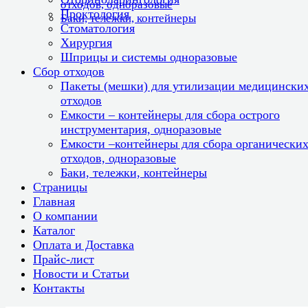
отходов, одноразовые
Проктология
Баки, тележки, контейнеры
Стоматология
Хирургия
Шприцы и системы одноразовые
Сбор отходов
Пакеты (мешки) для утилизации медицински
отходов
Емкости – контейнеры для сбора острого
инструментария, одноразовые
Емкости –контейнеры для сбора органически
отходов, одноразовые
Баки, тележки, контейнеры
Страницы
Главная
О компании
Каталог
Оплата и Доставка
Прайс-лист
Новости и Статьи
Контакты