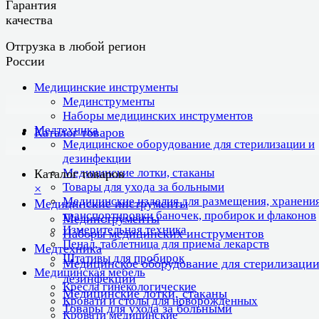
Гарантия
качества
Отгрузка в любой регион
России
Медицинские инструменты
Мединструменты
Наборы медицинских инструментов
Медтехника
Каталог товаров
Медицинское оборудование для стерилизации и
дезинфекции
Медицинские лотки, стаканы
Каталог товаров
Товары для ухода за больными
×
Медицинские изделия для размещения, хранения
Медицинские инструменты
транспортировки баночек, пробирок и флаконов
Мединструменты
Измерительная техника
Наборы медицинских инструментов
Пенал, таблетница для приема лекарств
Медтехника
Штативы для пробирок
Медицинское оборудование для стерилизации
Медицинская мебель
дезинфекции
Кресла гинекологические
Медицинские лотки, стаканы
Кровати и столы для новорожденных
Товары для ухода за больными
Кровати медицинские