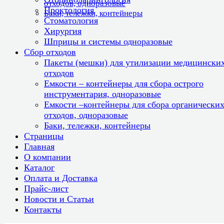
отходов, одноразовые
Проктология
Баки, тележки, контейнеры
Стоматология
Хирургия
Шприцы и системы одноразовые
Сбор отходов
Пакеты (мешки) для утилизации медицински
отходов
Емкости – контейнеры для сбора острого
инструментария, одноразовые
Емкости –контейнеры для сбора органически
отходов, одноразовые
Баки, тележки, контейнеры
Страницы
Главная
О компании
Каталог
Оплата и Доставка
Прайс-лист
Новости и Статьи
Контакты