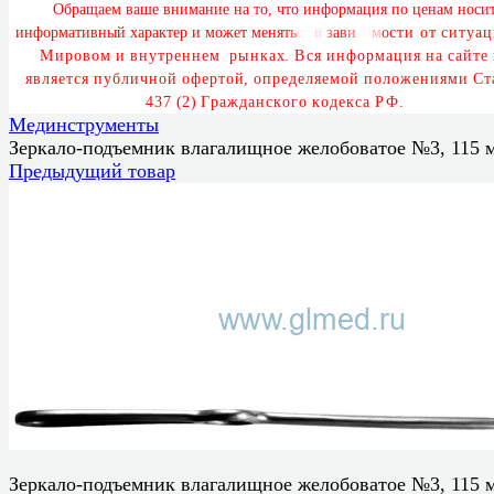
О
б
р
а
щ
а
е
м
в
а
ш
е
в
н
и
м
а
н
и
е
н
а
т
о
,
ч
т
о
и
н
ф
о
р
м
а
ц
и
я
п
о
ц
е
н
а
м
н
о
с
и
и
н
ф
о
р
м
а
т
и
в
н
ы
й
х
а
р
а
к
т
е
р
и
м
о
ж
е
т
м
е
н
я
т
ь
с
я
в
з
а
в
и
с
и
м
о
с
т
и
о
т
с
и
т
у
а
ц
М
и
р
о
в
о
м
и
в
н
у
т
р
е
н
н
е
м
р
ы
н
к
а
х
.
В
с
я
и
н
ф
о
р
м
а
ц
и
я
н
а
с
а
й
т
е
я
в
л
я
е
т
с
я
п
у
б
л
и
ч
н
о
й
о
ф
е
р
т
о
й
,
о
п
р
е
д
е
л
я
е
м
о
й
п
о
л
о
ж
е
н
и
я
м
и
С
т
4
3
7
(
2
)
Г
р
а
ж
д
а
н
с
к
о
г
о
к
о
д
е
к
с
а
Р
Ф
.
Мединструменты
Зеркало-подъемник влагалищное желобоватое №3, 115 
Предыдущий товар
Зеркало-подъемник влагалищное желобоватое №3, 115 