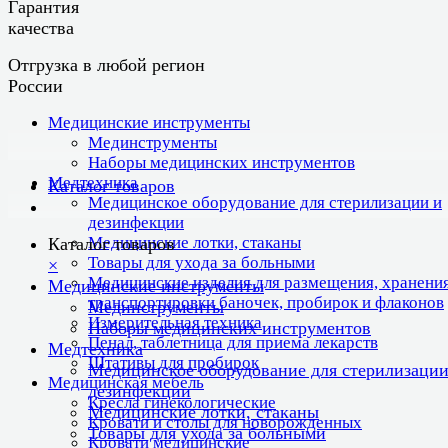
Гарантия
качества
Отгрузка в любой регион
России
Медицинские инструменты
Мединструменты
Наборы медицинских инструментов
Медтехника
Каталог товаров
Медицинское оборудование для стерилизации и
дезинфекции
Медицинские лотки, стаканы
Каталог товаров
Товары для ухода за больными
×
Медицинские изделия для размещения, хранения
Медицинские инструменты
транспортировки баночек, пробирок и флаконов
Мединструменты
Измерительная техника
Наборы медицинских инструментов
Пенал, таблетница для приема лекарств
Медтехника
Штативы для пробирок
Медицинское оборудование для стерилизации
Медицинская мебель
дезинфекции
Кресла гинекологические
Медицинские лотки, стаканы
Кровати и столы для новорожденных
Товары для ухода за больными
Кровати медицинские