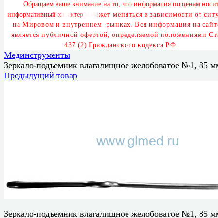
О
б
р
а
щ
а
е
м
в
а
ш
е
в
н
и
м
а
н
и
е
н
а
т
о
,
ч
т
о
и
н
ф
о
р
м
а
ц
и
я
п
о
ц
е
н
а
м
н
о
с
и
и
н
ф
о
р
м
а
т
и
в
н
ы
й
х
а
р
а
к
т
е
р
и
м
о
ж
е
т
м
е
н
я
т
ь
с
я
в
з
а
в
и
с
и
м
о
с
т
и
о
т
с
и
т
у
н
а
М
и
р
о
в
о
м
и
в
н
у
т
р
е
н
н
е
м
р
ы
н
к
а
х
.
В
с
я
и
н
ф
о
р
м
а
ц
и
я
н
а
с
а
й
т
я
в
л
я
е
т
с
я
п
у
б
л
и
ч
н
о
й
о
ф
е
р
т
о
й
,
о
п
р
е
д
е
л
я
е
м
о
й
п
о
л
о
ж
е
н
и
я
м
и
С
т
4
3
7
(
2
)
Г
р
а
ж
д
а
н
с
к
о
г
о
к
о
д
е
к
с
а
Р
Ф
.
Мединструменты
Зеркало-подъемник влагалищное желобоватое №1, 85 м
Предыдущий товар
Зеркало-подъемник влагалищное желобоватое №1, 85 м