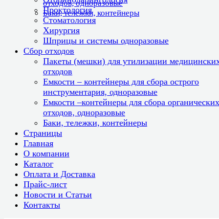
отходов, одноразовые
Проктология
Баки, тележки, контейнеры
Стоматология
Хирургия
Шприцы и системы одноразовые
Сбор отходов
Пакеты (мешки) для утилизации медицински
отходов
Емкости – контейнеры для сбора острого
инструментария, одноразовые
Емкости –контейнеры для сбора органически
отходов, одноразовые
Баки, тележки, контейнеры
Страницы
Главная
О компании
Каталог
Оплата и Доставка
Прайс-лист
Новости и Статьи
Контакты