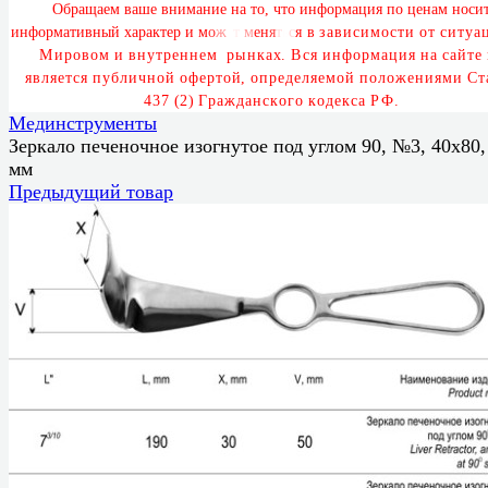
О
б
р
а
щ
а
е
м
в
а
ш
е
в
н
и
м
а
н
и
е
н
а
т
о
,
ч
т
о
и
н
ф
о
р
м
а
ц
и
я
п
о
ц
е
н
а
м
н
о
с
и
и
н
ф
о
р
м
а
т
и
в
н
ы
й
х
а
р
а
к
т
е
р
и
м
о
ж
е
т
м
е
н
я
т
ь
с
я
в
з
а
в
и
с
и
м
о
с
т
и
о
т
с
и
т
у
а
ц
М
и
р
о
в
о
м
и
в
н
у
т
р
е
н
н
е
м
р
ы
н
к
а
х
.
В
с
я
и
н
ф
о
р
м
а
ц
и
я
н
а
с
а
й
т
е
я
в
л
я
е
т
с
я
п
у
б
л
и
ч
н
о
й
о
ф
е
р
т
о
й
,
о
п
р
е
д
е
л
я
е
м
о
й
п
о
л
о
ж
е
н
и
я
м
и
С
т
4
3
7
(
2
)
Г
р
а
ж
д
а
н
с
к
о
г
о
к
о
д
е
к
с
а
Р
Ф
.
Мединструменты
Зеркало печеночное изогнутое под углом 90, №3, 40х80,
мм
Предыдущий товар