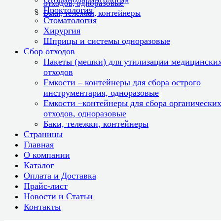
отходов, одноразовые
Проктология
Баки, тележки, контейнеры
Стоматология
Хирургия
Шприцы и системы одноразовые
Сбор отходов
Пакеты (мешки) для утилизации медицински
отходов
Емкости – контейнеры для сбора острого
инструментария, одноразовые
Емкости –контейнеры для сбора органически
отходов, одноразовые
Баки, тележки, контейнеры
Страницы
Главная
О компании
Каталог
Оплата и Доставка
Прайс-лист
Новости и Статьи
Контакты