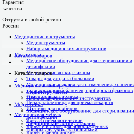
Гарантия
качества
Отгрузка в любой регион
России
Медицинские инструменты
Мединструменты
Наборы медицинских инструментов
Медтехника
Каталог товаров
Медицинское оборудование для стерилизации и
дезинфекции
Медицинские лотки, стаканы
Каталог товаров
Товары для ухода за больными
×
Медицинские изделия для размещения, хранения
Медицинские инструменты
транспортировки баночек, пробирок и флаконов
Мединструменты
Измерительная техника
Наборы медицинских инструментов
Пенал, таблетница для приема лекарств
Медтехника
Штативы для пробирок
Медицинское оборудование для стерилизации
Медицинская мебель
дезинфекции
Кресла гинекологические
Медицинские лотки, стаканы
Кровати и столы для новорожденных
Товары для ухода за больными
Кровати медицинские