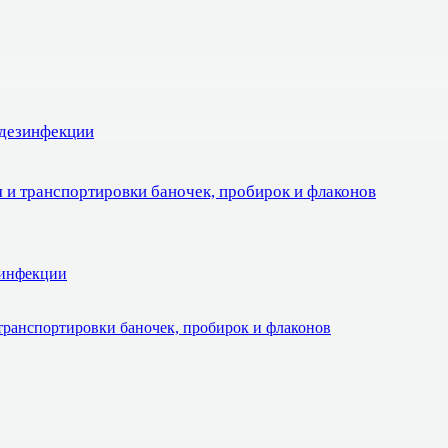
 дезинфекции
 и транспортировки баночек, пробирок и флаконов
зинфекции
транспортировки баночек, пробирок и флаконов