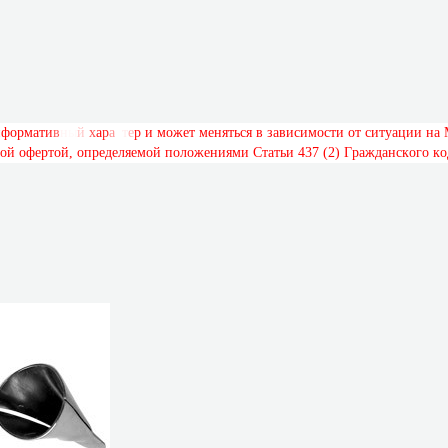
н
ф
о
р
м
а
т
и
в
н
ы
й
х
а
р
а
к
т
е
р
и
м
о
ж
е
т
м
е
н
я
т
ь
с
я
в
з
а
в
и
с
и
м
о
с
т
и
о
т
с
и
т
у
а
ц
и
и
н
а
о
й
о
ф
е
р
т
о
й
,
о
п
р
е
д
е
л
я
е
м
о
й
п
о
л
о
ж
е
н
и
я
м
и
С
т
а
т
ь
и
4
3
7
(
2
)
Г
р
а
ж
д
а
н
с
к
о
г
о
к
о