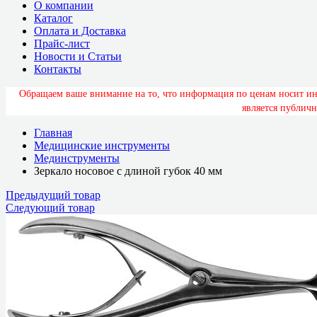
О компании
Каталог
Оплата и Доставка
Прайс-лист
Новости и Статьи
Контакты
О
б
р
а
щ
а
е
м
в
а
ш
е
в
н
и
м
а
н
и
е
н
а
т
о
,
ч
т
о
и
н
ф
о
р
м
а
ц
и
я
п
о
ц
е
н
а
м
н
о
с
и
т
и
я
в
л
я
е
т
с
я
п
у
б
л
и
ч
н
Главная
Медицинские инструменты
Мединструменты
Зеркало носовое с длиной губок 40 мм
Предыдущий товар
Следующий товар