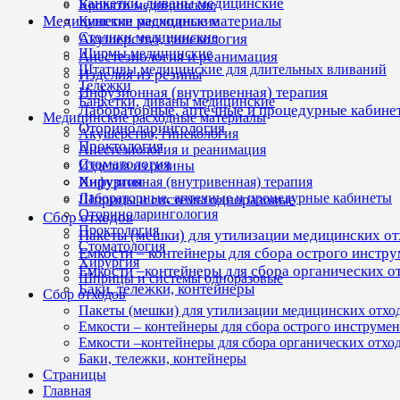
Банкетки, диваны медицинские
Кровати медицинские
Медицинские расходные материалы
Кушетки медицинские
Столики медицинские
Акушерство, гинекология
Ширмы медицинские
Анестезиология и реанимация
Штативы медицинские для длительных вливаний
Изделия из резины
Тележки
Инфузионная (внутривенная) терапия
Банкетки, диваны медицинские
Лабораторные, аптечные и процедурные кабине
Медицинские расходные материалы
Оториноларингология
Акушерство, гинекология
Проктология
Анестезиология и реанимация
Стоматология
Изделия из резины
Хирургия
Инфузионная (внутривенная) терапия
Лабораторные, аптечные и процедурные кабинеты
Шприцы и системы одноразовые
Оториноларингология
Сбор отходов
Проктология
Пакеты (мешки) для утилизации медицинских о
Стоматология
Емкости – контейнеры для сбора острого инстр
Хирургия
Емкости –контейнеры для сбора органических о
Шприцы и системы одноразовые
Баки, тележки, контейнеры
Сбор отходов
Пакеты (мешки) для утилизации медицинских отхо
Емкости – контейнеры для сбора острого инструмен
Емкости –контейнеры для сбора органических отхо
Баки, тележки, контейнеры
Страницы
Главная