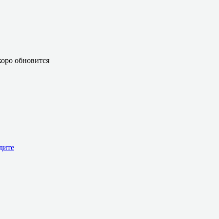
оро обновится
дите