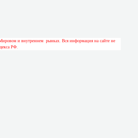
М
и
р
о
в
о
м
и
в
н
у
т
р
е
н
н
е
м
р
ы
н
к
а
х
.
В
с
я
и
н
ф
о
р
м
а
ц
и
я
н
а
с
а
й
т
е
н
е
д
е
к
с
а
Р
Ф
.