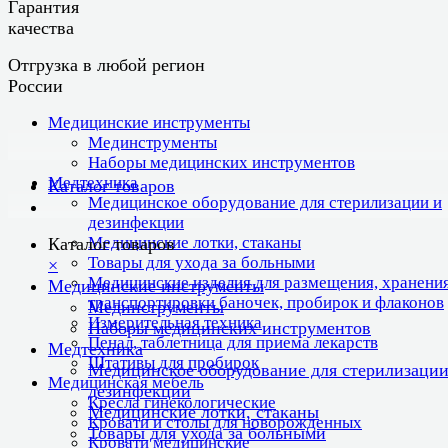
Гарантия
качества
Отгрузка в любой регион
России
Медицинские инструменты
Мединструменты
Наборы медицинских инструментов
Медтехника
Каталог товаров
Медицинское оборудование для стерилизации и
дезинфекции
Медицинские лотки, стаканы
Каталог товаров
Товары для ухода за больными
×
Медицинские изделия для размещения, хранения
Медицинские инструменты
транспортировки баночек, пробирок и флаконов
Мединструменты
Измерительная техника
Наборы медицинских инструментов
Пенал, таблетница для приема лекарств
Медтехника
Штативы для пробирок
Медицинское оборудование для стерилизации
Медицинская мебель
дезинфекции
Кресла гинекологические
Медицинские лотки, стаканы
Кровати и столы для новорожденных
Товары для ухода за больными
Кровати медицинские