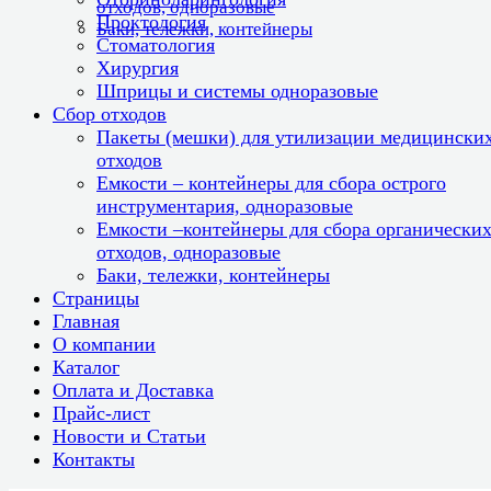
отходов, одноразовые
Проктология
Баки, тележки, контейнеры
Стоматология
Хирургия
Шприцы и системы одноразовые
Сбор отходов
Пакеты (мешки) для утилизации медицински
отходов
Емкости – контейнеры для сбора острого
инструментария, одноразовые
Емкости –контейнеры для сбора органически
отходов, одноразовые
Баки, тележки, контейнеры
Страницы
Главная
О компании
Каталог
Оплата и Доставка
Прайс-лист
Новости и Статьи
Контакты