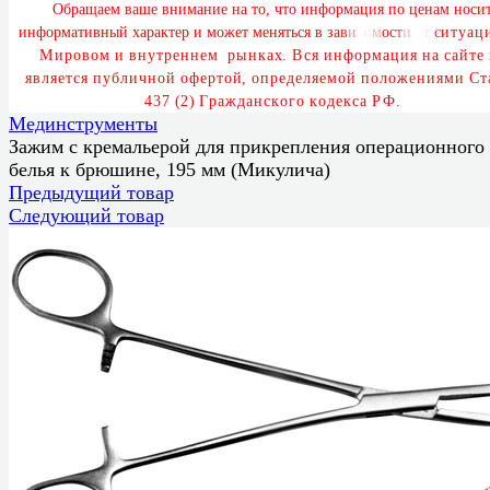
О
б
р
а
щ
а
е
м
в
а
ш
е
в
н
и
м
а
н
и
е
н
а
т
о
,
ч
т
о
и
н
ф
о
р
м
а
ц
и
я
п
о
ц
е
н
а
м
н
о
с
и
и
н
ф
о
р
м
а
т
и
в
н
ы
й
х
а
р
а
к
т
е
р
и
м
о
ж
е
т
м
е
н
я
т
ь
с
я
в
з
а
в
и
с
и
м
о
с
т
и
о
т
с
и
т
у
а
ц
М
и
р
о
в
о
м
и
в
н
у
т
р
е
н
н
е
м
р
ы
н
к
а
х
.
В
с
я
и
н
ф
о
р
м
а
ц
и
я
н
а
с
а
й
т
е
я
в
л
я
е
т
с
я
п
у
б
л
и
ч
н
о
й
о
ф
е
р
т
о
й
,
о
п
р
е
д
е
л
я
е
м
о
й
п
о
л
о
ж
е
н
и
я
м
и
С
т
4
3
7
(
2
)
Г
р
а
ж
д
а
н
с
к
о
г
о
к
о
д
е
к
с
а
Р
Ф
.
Мединструменты
Зажим с кремальерой для прикрепления операционного
белья к брюшине, 195 мм (Микулича)
Предыдущий товар
Следующий товар