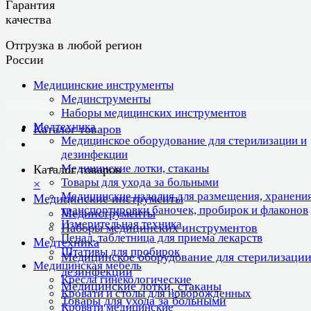
Гарантия
качества
Отгрузка в любой регион
России
Медицинские инструменты
Мединструменты
Наборы медицинских инструментов
Медтехника
Каталог товаров
Медицинское оборудование для стерилизации и
дезинфекции
Медицинские лотки, стаканы
Каталог товаров
Товары для ухода за больными
×
Медицинские изделия для размещения, хранения
Медицинские инструменты
транспортировки баночек, пробирок и флаконов
Мединструменты
Измерительная техника
Наборы медицинских инструментов
Пенал, таблетница для приема лекарств
Медтехника
Штативы для пробирок
Медицинское оборудование для стерилизации
Медицинская мебель
дезинфекции
Кресла гинекологические
Медицинские лотки, стаканы
Кровати и столы для новорожденных
Товары для ухода за больными
Кровати медицинские