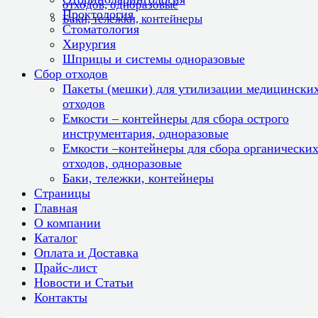
отходов, одноразовые
Проктология
Баки, тележки, контейнеры
Стоматология
Хирургия
Шприцы и системы одноразовые
Сбор отходов
Пакеты (мешки) для утилизации медицински
отходов
Емкости – контейнеры для сбора острого
инструментария, одноразовые
Емкости –контейнеры для сбора органически
отходов, одноразовые
Баки, тележки, контейнеры
Страницы
Главная
О компании
Каталог
Оплата и Доставка
Прайс-лист
Новости и Статьи
Контакты