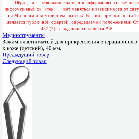
О
б
р
а
щ
а
е
м
в
а
ш
е
в
н
и
м
а
н
и
е
н
а
т
о
,
ч
т
о
и
н
ф
о
р
м
а
ц
и
я
п
о
ц
е
н
а
м
н
о
с
и
и
н
ф
о
р
м
а
т
и
в
н
ы
й
х
а
р
а
к
т
е
р
и
м
о
ж
е
т
м
е
н
я
т
ь
с
я
в
з
а
в
и
с
и
м
о
с
т
и
о
т
с
и
т
у
н
а
М
и
р
о
в
о
м
и
в
н
у
т
р
е
н
н
е
м
р
ы
н
к
а
х
.
В
с
я
и
н
ф
о
р
м
а
ц
и
я
н
а
с
а
й
т
я
в
л
я
е
т
с
я
п
у
б
л
и
ч
н
о
й
о
ф
е
р
т
о
й
,
о
п
р
е
д
е
л
я
е
м
о
й
п
о
л
о
ж
е
н
и
я
м
и
С
т
4
3
7
(
2
)
Г
р
а
ж
д
а
н
с
к
о
г
о
к
о
д
е
к
с
а
Р
Ф
.
Мединструменты
Зажим пластинчатый для прикрепления операционного 
к коже (детский), 40 мм.
Предыдущий товар
Следующий товар