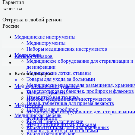
Гарантия
качества
Отгрузка в любой регион
России
Медицинские инструменты
Мединструменты
Наборы медицинских инструментов
Медтехника
Каталог товаров
Медицинское оборудование для стерилизации и
дезинфекции
Медицинские лотки, стаканы
Каталог товаров
Товары для ухода за больными
×
Медицинские изделия для размещения, хранения
Медицинские инструменты
транспортировки баночек, пробирок и флаконов
Мединструменты
Измерительная техника
Наборы медицинских инструментов
Пенал, таблетница для приема лекарств
Медтехника
Штативы для пробирок
Медицинское оборудование для стерилизации
Медицинская мебель
дезинфекции
Кресла гинекологические
Медицинские лотки, стаканы
Кровати и столы для новорожденных
Товары для ухода за больными
Кровати медицинские