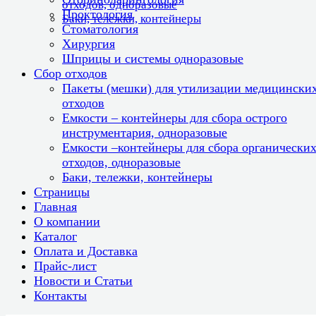
отходов, одноразовые
Проктология
Баки, тележки, контейнеры
Стоматология
Хирургия
Шприцы и системы одноразовые
Сбор отходов
Пакеты (мешки) для утилизации медицински
отходов
Емкости – контейнеры для сбора острого
инструментария, одноразовые
Емкости –контейнеры для сбора органически
отходов, одноразовые
Баки, тележки, контейнеры
Страницы
Главная
О компании
Каталог
Оплата и Доставка
Прайс-лист
Новости и Статьи
Контакты