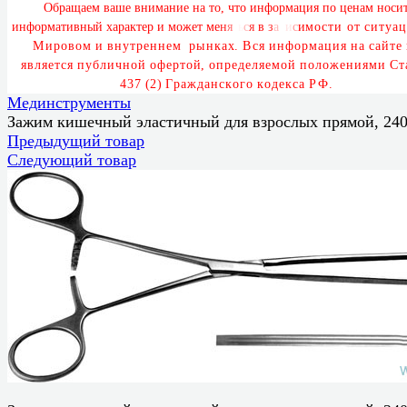
О
б
р
а
щ
а
е
м
в
а
ш
е
в
н
и
м
а
н
и
е
н
а
т
о
,
ч
т
о
и
н
ф
о
р
м
а
ц
и
я
п
о
ц
е
н
а
м
н
о
с
и
и
н
ф
о
р
м
а
т
и
в
н
ы
й
х
а
р
а
к
т
е
р
и
м
о
ж
е
т
м
е
н
я
т
ь
с
я
в
з
а
в
и
с
и
м
о
с
т
и
о
т
с
и
т
у
а
ц
М
и
р
о
в
о
м
и
в
н
у
т
р
е
н
н
е
м
р
ы
н
к
а
х
.
В
с
я
и
н
ф
о
р
м
а
ц
и
я
н
а
с
а
й
т
е
я
в
л
я
е
т
с
я
п
у
б
л
и
ч
н
о
й
о
ф
е
р
т
о
й
,
о
п
р
е
д
е
л
я
е
м
о
й
п
о
л
о
ж
е
н
и
я
м
и
С
т
4
3
7
(
2
)
Г
р
а
ж
д
а
н
с
к
о
г
о
к
о
д
е
к
с
а
Р
Ф
.
Мединструменты
Зажим кишечный эластичный для взрослых прямой, 24
Предыдущий товар
Следующий товар