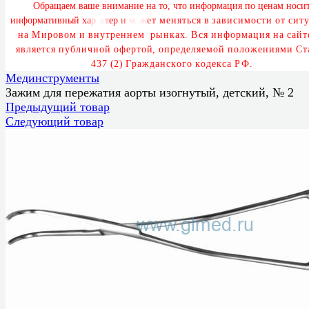
О
б
р
а
щ
а
е
м
в
а
ш
е
в
н
и
м
а
н
и
е
н
а
т
о
,
ч
т
о
и
н
ф
о
р
м
а
ц
и
я
п
о
ц
е
н
а
м
н
о
с
и
и
н
ф
о
р
м
а
т
и
в
н
ы
й
х
а
р
а
к
т
е
р
и
м
о
ж
е
т
м
е
н
я
т
ь
с
я
в
з
а
в
и
с
и
м
о
с
т
и
о
т
с
и
т
у
н
а
М
и
р
о
в
о
м
и
в
н
у
т
р
е
н
н
е
м
р
ы
н
к
а
х
.
В
с
я
и
н
ф
о
р
м
а
ц
и
я
н
а
с
а
й
т
я
в
л
я
е
т
с
я
п
у
б
л
и
ч
н
о
й
о
ф
е
р
т
о
й
,
о
п
р
е
д
е
л
я
е
м
о
й
п
о
л
о
ж
е
н
и
я
м
и
С
т
4
3
7
(
2
)
Г
р
а
ж
д
а
н
с
к
о
г
о
к
о
д
е
к
с
а
Р
Ф
.
Мединструменты
Зажим для пережатия аорты изогнутый, детский, № 2
Предыдущий товар
Следующий товар