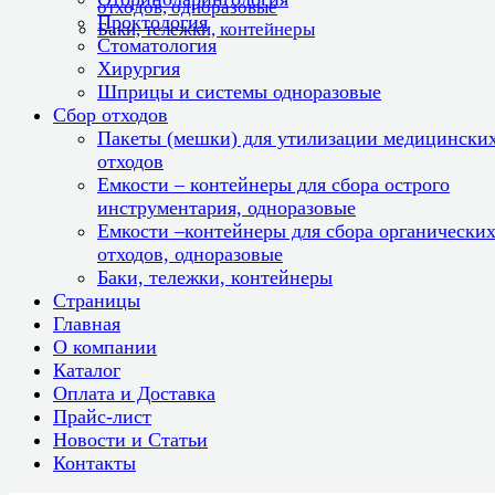
отходов, одноразовые
Проктология
Баки, тележки, контейнеры
Стоматология
Хирургия
Шприцы и системы одноразовые
Сбор отходов
Пакеты (мешки) для утилизации медицински
отходов
Емкости – контейнеры для сбора острого
инструментария, одноразовые
Емкости –контейнеры для сбора органически
отходов, одноразовые
Баки, тележки, контейнеры
Страницы
Главная
О компании
Каталог
Оплата и Доставка
Прайс-лист
Новости и Статьи
Контакты