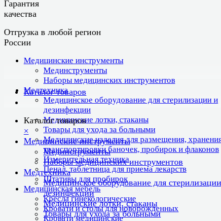
Гарантия
качества
Отгрузка в любой регион
России
Медицинские инструменты
Мединструменты
Наборы медицинских инструментов
Медтехника
Каталог товаров
Медицинское оборудование для стерилизации и
дезинфекции
Медицинские лотки, стаканы
Каталог товаров
Товары для ухода за больными
×
Медицинские изделия для размещения, хранения
Медицинские инструменты
транспортировки баночек, пробирок и флаконов
Мединструменты
Измерительная техника
Наборы медицинских инструментов
Пенал, таблетница для приема лекарств
Медтехника
Штативы для пробирок
Медицинское оборудование для стерилизации
Медицинская мебель
дезинфекции
Кресла гинекологические
Медицинские лотки, стаканы
Кровати и столы для новорожденных
Товары для ухода за больными
Кровати медицинские