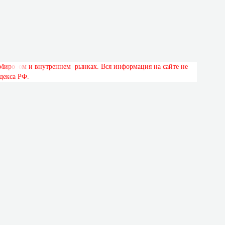
М
и
р
о
в
о
м
и
в
н
у
т
р
е
н
н
е
м
р
ы
н
к
а
х
.
В
с
я
и
н
ф
о
р
м
а
ц
и
я
н
а
с
а
й
т
е
н
е
д
е
к
с
а
Р
Ф
.