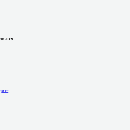
овится
дите