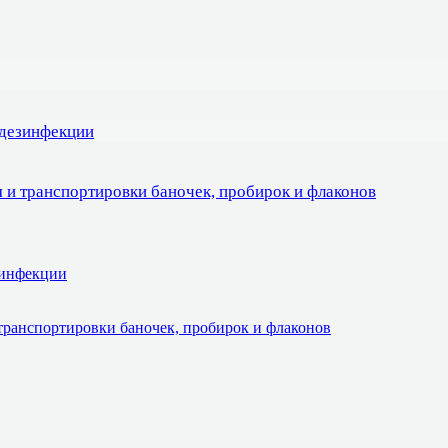
 дезинфекции
 и транспортировки баночек, пробирок и флаконов
зинфекции
транспортировки баночек, пробирок и флаконов