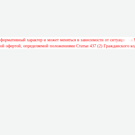
н
ф
о
р
м
а
т
и
в
н
ы
й
х
а
р
а
к
т
е
р
и
м
о
ж
е
т
м
е
н
я
т
ь
с
я
в
з
а
в
и
с
и
м
о
с
т
и
о
т
с
и
т
у
а
ц
и
и
н
а
о
й
о
ф
е
р
т
о
й
,
о
п
р
е
д
е
л
я
е
м
о
й
п
о
л
о
ж
е
н
и
я
м
и
С
т
а
т
ь
и
4
3
7
(
2
)
Г
р
а
ж
д
а
н
с
к
о
г
о
к
о