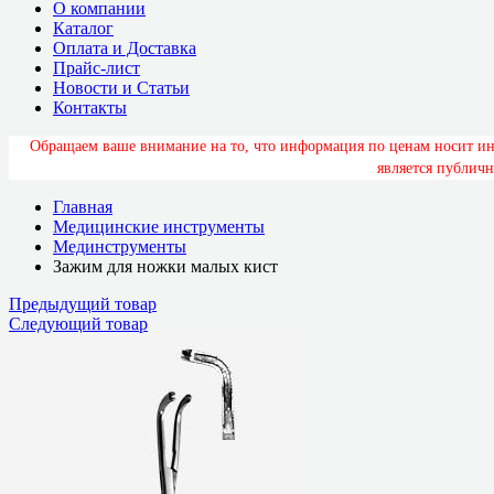
О компании
Каталог
Оплата и Доставка
Прайс-лист
Новости и Статьи
Контакты
О
б
р
а
щ
а
е
м
в
а
ш
е
в
н
и
м
а
н
и
е
н
а
т
о
,
ч
т
о
и
н
ф
о
р
м
а
ц
и
я
п
о
ц
е
н
а
м
н
о
с
и
т
и
я
в
л
я
е
т
с
я
п
у
б
л
и
ч
н
Главная
Медицинские инструменты
Мединструменты
Зажим для ножки малых кист
Предыдущий товар
Следующий товар