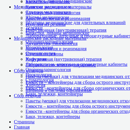
Банкетки, диваны медицинские
Кровати медицинские
Медицинские расходные материалы
Кушетки медицинские
Столики медицинские
Акушерство, гинекология
Ширмы медицинские
Анестезиология и реанимация
Штативы медицинские для длительных вливаний
Изделия из резины
Тележки
Инфузионная (внутривенная) терапия
Банкетки, диваны медицинские
Лабораторные, аптечные и процедурные кабине
Медицинские расходные материалы
Оториноларингология
Акушерство, гинекология
Проктология
Анестезиология и реанимация
Стоматология
Изделия из резины
Хирургия
Инфузионная (внутривенная) терапия
Лабораторные, аптечные и процедурные кабинеты
Шприцы и системы одноразовые
Оториноларингология
Сбор отходов
Проктология
Пакеты (мешки) для утилизации медицинских о
Стоматология
Емкости – контейнеры для сбора острого инстр
Хирургия
Емкости –контейнеры для сбора органических о
Шприцы и системы одноразовые
Баки, тележки, контейнеры
Сбор отходов
Пакеты (мешки) для утилизации медицинских отхо
Емкости – контейнеры для сбора острого инструмен
Емкости –контейнеры для сбора органических отхо
Баки, тележки, контейнеры
Страницы
Главная