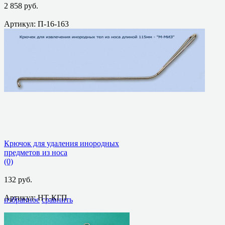
2 858 руб.
Артикул: П-16-163
избранное
сравнить
Крючок для удаления инородных
предметов из носа
(0)
132 руб.
Артикул: НТ-КГП
избранное
сравнить