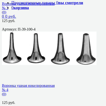
Просмотренные товары
0
вы смотрели
Воронка ушная никелированная
0
корзина
№ 3
(0)
0
0 руб.
125 руб.
Артикул: П-39-100-4
избранное
сравнить
Воронка ушная никелированная
№ 4
(0)
125 руб.