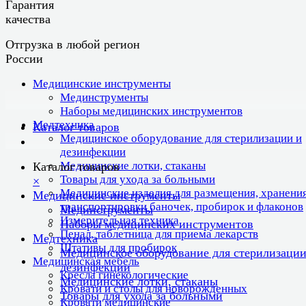
Гарантия
качества
Отгрузка в любой регион
России
Медицинские инструменты
Мединструменты
Наборы медицинских инструментов
Медтехника
Каталог товаров
Медицинское оборудование для стерилизации и
дезинфекции
Медицинские лотки, стаканы
Каталог товаров
Товары для ухода за больными
×
Медицинские изделия для размещения, хранения
Медицинские инструменты
транспортировки баночек, пробирок и флаконов
Мединструменты
Измерительная техника
Наборы медицинских инструментов
Пенал, таблетница для приема лекарств
Медтехника
Штативы для пробирок
Медицинское оборудование для стерилизации
Медицинская мебель
дезинфекции
Кресла гинекологические
Медицинские лотки, стаканы
Кровати и столы для новорожденных
Товары для ухода за больными
Кровати медицинские