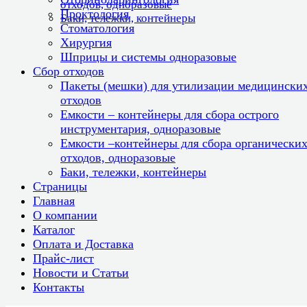
отходов, одноразовые
Проктология
Баки, тележки, контейнеры
Стоматология
Хирургия
Шприцы и системы одноразовые
Сбор отходов
Пакеты (мешки) для утилизации медицински
отходов
Емкости – контейнеры для сбора острого
инструментария, одноразовые
Емкости –контейнеры для сбора органически
отходов, одноразовые
Баки, тележки, контейнеры
Страницы
Главная
О компании
Каталог
Оплата и Доставка
Прайс-лист
Новости и Статьи
Контакты