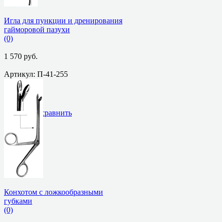
Игла для пункции и дренирования
гайморовой пазухи
(0)
1 570 руб.
Артикул: П-41-255
избранное
сравнить
Конхотом с ложкообразными
губками
(0)