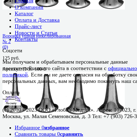
Главная
О компании
Каталог
Оплата и Доставка
Прайс-лист
Новости и Статьи
Воронка ушная никелированная
Контакты
№ 2
(0)
Соцсети
125 руб.
Мы получаем и обрабатываем персональные данные
посетителей нашего сайта в соответствии с
официальн
Артикул: П-39-100-3
политикой
. Если вы не даете согласия на обработку сво
избранное
сравнить
персональных данных, вам необходимо покинуть наш са
Оплата
(c) 2010 - 2023 ООО «Глобал-Медтех». Адрес: 107023, г.
Москва, ул. Малая Семеновская, д. 3 Тел: +7 (903) 726-
Избранное
0
избранное
Сравнить товары
0
сравнить