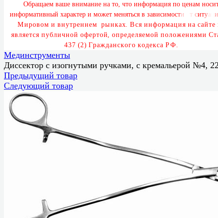
О
б
р
а
щ
а
е
м
в
а
ш
е
в
н
и
м
а
н
и
е
н
а
т
о
,
ч
т
о
и
н
ф
о
р
м
а
ц
и
я
п
о
ц
е
н
а
м
н
о
с
и
и
н
ф
о
р
м
а
т
и
в
н
ы
й
х
а
р
а
к
т
е
р
и
м
о
ж
е
т
м
е
н
я
т
ь
с
я
в
з
а
в
и
с
и
м
о
с
т
и
о
т
с
и
т
у
а
ц
М
и
р
о
в
о
м
и
в
н
у
т
р
е
н
н
е
м
р
ы
н
к
а
х
.
В
с
я
и
н
ф
о
р
м
а
ц
и
я
н
а
с
а
й
т
е
н
е
я
в
п
у
б
л
и
ч
н
о
й
о
ф
е
р
т
о
й
,
о
п
р
е
д
е
л
я
е
м
о
й
п
о
л
о
ж
е
н
и
я
м
и
С
т
а
т
ь
и
4
3
7
Г
р
а
ж
д
а
н
с
к
о
г
о
к
о
д
е
к
с
а
Р
Ф
.
Мединструменты
Диссектор с изогнутыми ручками, с кремальерой №4, 2
Предыдущий товар
Следующий товар