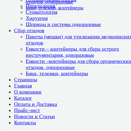
отходов, одноразовые
Проктология
Баки, тележки, контейнеры
Стоматология
Хирургия
Шприцы и системы одноразовые
Сбор отходов
Пакеты (мешки) для утилизации медицински
отходов
Емкости – контейнеры для сбора острого
инструментария, одноразовые
Емкости –контейнеры для сбора органически
отходов, одноразовые
Баки, тележки, контейнеры
Страницы
Главная
О компании
Каталог
Оплата и Доставка
Прайс-лист
Новости и Статьи
Контакты