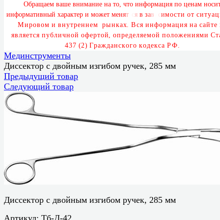
О
б
р
а
щ
а
е
м
в
а
ш
е
в
н
и
м
а
н
и
е
н
а
т
о
,
ч
т
о
и
н
ф
о
р
м
а
ц
и
я
п
о
ц
е
н
а
м
н
о
с
и
и
н
ф
о
р
м
а
т
и
в
н
ы
й
х
а
р
а
к
т
е
р
и
м
о
ж
е
т
м
е
н
я
т
ь
с
я
в
з
а
в
и
с
и
м
о
с
т
и
о
т
с
и
т
у
а
ц
М
и
р
о
в
о
м
и
в
н
у
т
р
е
н
н
е
м
р
ы
н
к
а
х
.
В
с
я
и
н
ф
о
р
м
а
ц
и
я
н
а
с
а
й
т
е
я
в
л
я
е
т
с
я
п
у
б
л
и
ч
н
о
й
о
ф
е
р
т
о
й
,
о
п
р
е
д
е
л
я
е
м
о
й
п
о
л
о
ж
е
н
и
я
м
и
С
т
4
3
7
(
2
)
Г
р
а
ж
д
а
н
с
к
о
г
о
к
о
д
е
к
с
а
Р
Ф
.
Мединструменты
Диссектор с двойным изгибом ручек, 285 мм
Предыдущий товар
Следующий товар
Диссектор с двойным изгибом ручек, 285 мм
Артикул:
Тб-Д-42