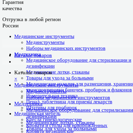
Гарантия
качества
Отгрузка в любой регион
России
Медицинские инструменты
Мединструменты
Наборы медицинских инструментов
Медтехника
Каталог товаров
Медицинское оборудование для стерилизации и
дезинфекции
Медицинские лотки, стаканы
Каталог товаров
Товары для ухода за больными
×
Медицинские изделия для размещения, хранения
Медицинские инструменты
транспортировки баночек, пробирок и флаконов
Мединструменты
Измерительная техника
Наборы медицинских инструментов
Пенал, таблетница для приема лекарств
Медтехника
Штативы для пробирок
Медицинское оборудование для стерилизации
Медицинская мебель
дезинфекции
Кресла гинекологические
Медицинские лотки, стаканы
Кровати и столы для новорожденных
Товары для ухода за больными
Кровати медицинские