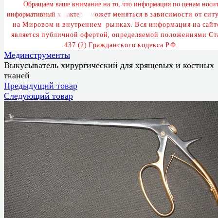
О
б
р
а
щ
а
е
м
в
а
ш
е
в
н
и
м
а
н
и
е
н
а
т
о
,
ч
т
о
и
н
ф
о
р
м
а
ц
и
я
п
о
ц
е
н
а
м
н
о
с
и
и
н
ф
о
р
м
а
т
и
в
н
ы
й
х
а
р
а
к
т
е
р
и
м
о
ж
е
т
м
е
н
я
т
ь
с
я
в
з
а
в
и
с
и
м
о
с
т
и
о
т
с
и
т
у
н
а
М
и
р
о
в
о
м
и
в
н
у
т
р
е
н
н
е
м
р
ы
н
к
а
х
.
В
с
я
и
н
ф
о
р
м
а
ц
и
я
н
а
с
а
й
т
я
в
л
я
е
т
с
я
п
у
б
л
и
ч
н
о
й
о
ф
е
р
т
о
й
,
о
п
р
е
д
е
л
я
е
м
о
й
п
о
л
о
ж
е
н
и
я
м
и
С
т
4
3
7
(
2
)
Г
р
а
ж
д
а
н
с
к
о
г
о
к
о
д
е
к
с
а
Р
Ф
.
Мединструменты
Выкусыватель хирургический для хрящевых и костных
тканей
Предыдущий товар
Следующий товар