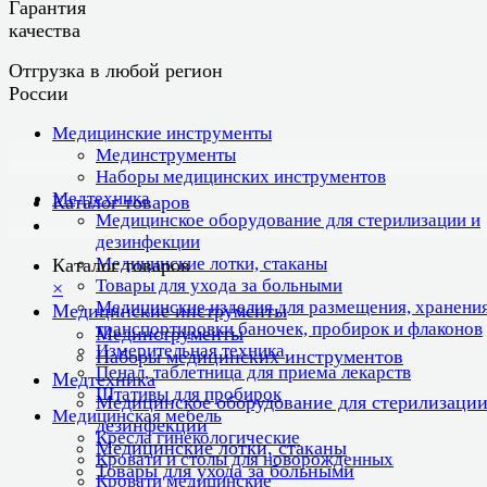
Гарантия
качества
Отгрузка в любой регион
России
Медицинские инструменты
Мединструменты
Наборы медицинских инструментов
Медтехника
Каталог товаров
Медицинское оборудование для стерилизации и
дезинфекции
Медицинские лотки, стаканы
Каталог товаров
Товары для ухода за больными
×
Медицинские изделия для размещения, хранения
Медицинские инструменты
транспортировки баночек, пробирок и флаконов
Мединструменты
Измерительная техника
Наборы медицинских инструментов
Пенал, таблетница для приема лекарств
Медтехника
Штативы для пробирок
Медицинское оборудование для стерилизации
Медицинская мебель
дезинфекции
Кресла гинекологические
Медицинские лотки, стаканы
Кровати и столы для новорожденных
Товары для ухода за больными
Кровати медицинские