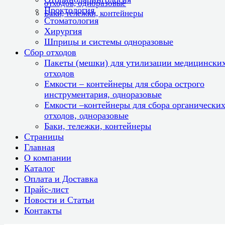
отходов, одноразовые
Проктология
Баки, тележки, контейнеры
Стоматология
Хирургия
Шприцы и системы одноразовые
Сбор отходов
Пакеты (мешки) для утилизации медицински
отходов
Емкости – контейнеры для сбора острого
инструментария, одноразовые
Емкости –контейнеры для сбора органически
отходов, одноразовые
Баки, тележки, контейнеры
Страницы
Главная
О компании
Каталог
Оплата и Доставка
Прайс-лист
Новости и Статьи
Контакты