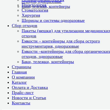
отходов, одноразовые
Проктология
Баки, тележки, контейнеры
Стоматология
Хирургия
Шприцы и системы одноразовые
Сбор отходов
Пакеты (мешки) для утилизации медицински
отходов
Емкости – контейнеры для сбора острого
инструментария, одноразовые
Емкости –контейнеры для сбора органически
отходов, одноразовые
Баки, тележки, контейнеры
Страницы
Главная
О компании
Каталог
Оплата и Доставка
Прайс-лист
Новости и Статьи
Контакты