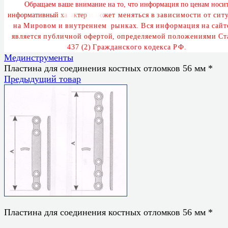
О
б
р
а
щ
а
е
м
в
а
ш
е
в
н
и
м
а
н
и
е
н
а
т
о
,
ч
т
о
и
н
ф
о
р
м
а
ц
и
я
п
о
ц
е
н
а
м
н
о
с
и
и
н
ф
о
р
м
а
т
и
в
н
ы
й
х
а
р
а
к
т
е
р
и
м
о
ж
е
т
м
е
н
я
т
ь
с
я
в
з
а
в
и
с
и
м
о
с
т
и
о
т
с
и
т
у
н
а
М
и
р
о
в
о
м
и
в
н
у
т
р
е
н
н
е
м
р
ы
н
к
а
х
.
В
с
я
и
н
ф
о
р
м
а
ц
и
я
н
а
с
а
й
т
я
в
л
я
е
т
с
я
п
у
б
л
и
ч
н
о
й
о
ф
е
р
т
о
й
,
о
п
р
е
д
е
л
я
е
м
о
й
п
о
л
о
ж
е
н
и
я
м
и
С
т
4
3
7
(
2
)
Г
р
а
ж
д
а
н
с
к
о
г
о
к
о
д
е
к
с
а
Р
Ф
.
Мединструменты
Пластина для соединения костных отломков 56 мм *
Предыдущий товар
Пластина для соединения костных отломков 56 мм *