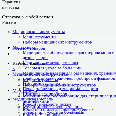
Гарантия
качества
Отгрузка в любой регион
России
Медицинские инструменты
Мединструменты
Наборы медицинских инструментов
Медтехника
Каталог товаров
Медицинское оборудование для стерилизации и
дезинфекции
Медицинские лотки, стаканы
Каталог товаров
Товары для ухода за больными
×
Медицинские изделия для размещения, хранения
Медицинские инструменты
транспортировки баночек, пробирок и флаконов
Мединструменты
Измерительная техника
Наборы медицинских инструментов
Пенал, таблетница для приема лекарств
Медтехника
Штативы для пробирок
Медицинское оборудование для стерилизации
Медицинская мебель
дезинфекции
Кресла гинекологические
Медицинские лотки, стаканы
Кровати и столы для новорожденных
Товары для ухода за больными
Кровати медицинские