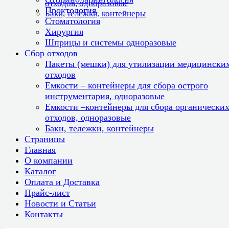
отходов, одноразовые
Проктология
Баки, тележки, контейнеры
Стоматология
Хирургия
Шприцы и системы одноразовые
Сбор отходов
Пакеты (мешки) для утилизации медицински
отходов
Емкости – контейнеры для сбора острого
инструментария, одноразовые
Емкости –контейнеры для сбора органически
отходов, одноразовые
Баки, тележки, контейнеры
Страницы
Главная
О компании
Каталог
Оплата и Доставка
Прайс-лист
Новости и Статьи
Контакты