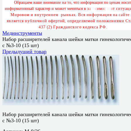
О
б
р
а
щ
а
е
м
в
а
ш
е
в
н
и
м
а
н
и
е
н
а
т
о
,
ч
т
о
и
н
ф
о
р
м
а
ц
и
я
п
о
ц
е
н
а
м
н
о
с
и
и
н
ф
о
р
м
а
т
и
в
н
ы
й
х
а
р
а
к
т
е
р
и
м
о
ж
е
т
м
е
н
я
т
ь
с
я
в
з
а
в
и
с
и
м
о
с
т
и
о
т
с
и
т
у
а
ц
М
и
р
о
в
о
м
и
в
н
у
т
р
е
н
н
е
м
р
ы
н
к
а
х
.
В
с
я
и
н
ф
о
р
м
а
ц
и
я
н
а
с
а
й
т
е
я
в
л
я
е
т
с
я
п
у
б
л
и
ч
н
о
й
о
ф
е
р
т
о
й
,
о
п
р
е
д
е
л
я
е
м
о
й
п
о
л
о
ж
е
н
и
я
м
и
С
т
4
3
7
(
2
)
Г
р
а
ж
д
а
н
с
к
о
г
о
к
о
д
е
к
с
а
Р
Ф
.
Мединструменты
Набор расширителей канала шейки матки гинекологиче
с №3-10 (15 шт)
Предыдущий товар
Набор расширителей канала шейки матки гинекологиче
с №3-10 (15 шт)