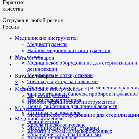
Гарантия
качества
Отгрузка в любой регион
России
Медицинские инструменты
Мединструменты
Наборы медицинских инструментов
Медтехника
Каталог товаров
Медицинское оборудование для стерилизации и
дезинфекции
Медицинские лотки, стаканы
Каталог товаров
Товары для ухода за больными
×
Медицинские изделия для размещения, хранения
Медицинские инструменты
транспортировки баночек, пробирок и флаконов
Мединструменты
Измерительная техника
Наборы медицинских инструментов
Пенал, таблетница для приема лекарств
Медтехника
Штативы для пробирок
Медицинское оборудование для стерилизации
Медицинская мебель
дезинфекции
Кресла гинекологические
Медицинские лотки, стаканы
Кровати и столы для новорожденных
Товары для ухода за больными
Кровати медицинские