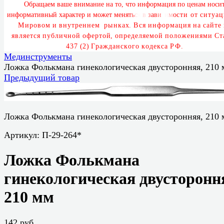
О
б
р
а
щ
а
е
м
в
а
ш
е
в
н
и
м
а
н
и
е
н
а
т
о
,
ч
т
о
и
н
ф
о
р
м
а
ц
и
я
п
о
ц
е
н
а
м
н
о
с
и
и
н
ф
о
р
м
а
т
и
в
н
ы
й
х
а
р
а
к
т
е
р
и
м
о
ж
е
т
м
е
н
я
т
ь
с
я
в
з
а
в
и
с
и
м
о
с
т
и
о
т
с
и
т
у
а
ц
М
и
р
о
в
о
м
и
в
н
у
т
р
е
н
н
е
м
р
ы
н
к
а
х
.
В
с
я
и
н
ф
о
р
м
а
ц
и
я
н
а
с
а
й
т
е
я
в
л
я
е
т
с
я
п
у
б
л
и
ч
н
о
й
о
ф
е
р
т
о
й
,
о
п
р
е
д
е
л
я
е
м
о
й
п
о
л
о
ж
е
н
и
я
м
и
С
т
4
3
7
(
2
)
Г
р
а
ж
д
а
н
с
к
о
г
о
к
о
д
е
к
с
а
Р
Ф
.
Мединструменты
Ложка Фолькмана гинекологическая двусторонняя, 210 
Предыдущий товар
Ложка Фолькмана гинекологическая двусторонняя, 210 
Артикул:
П-29-264*
Ложка Фолькмана
гинекологическая двусторонн
210 мм
142 руб.