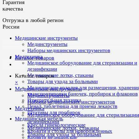
Гарантия
качества
Отгрузка в любой регион
России
Медицинские инструменты
Мединструменты
Наборы медицинских инструментов
Медтехника
Каталог товаров
Медицинское оборудование для стерилизации и
дезинфекции
Медицинские лотки, стаканы
Каталог товаров
Товары для ухода за больными
×
Медицинские изделия для размещения, хранения
Медицинские инструменты
транспортировки баночек, пробирок и флаконов
Мединструменты
Измерительная техника
Наборы медицинских инструментов
Пенал, таблетница для приема лекарств
Медтехника
Штативы для пробирок
Медицинское оборудование для стерилизации
Медицинская мебель
дезинфекции
Кресла гинекологические
Медицинские лотки, стаканы
Кровати и столы для новорожденных
Товары для ухода за больными
Кровати медицинские