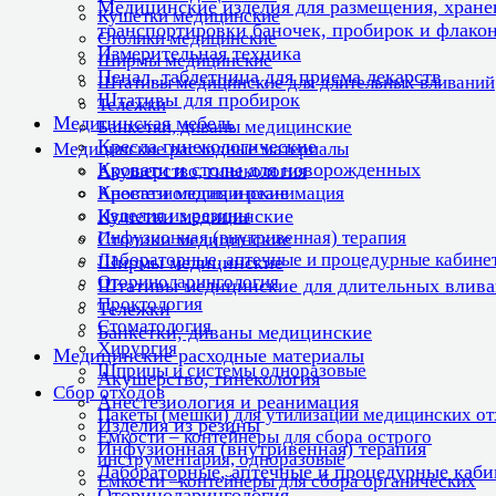
Медицинские изделия для размещения, хране
Кушетки медицинские
транспортировки баночек, пробирок и флако
Столики медицинские
Измерительная техника
Ширмы медицинские
Пенал, таблетница для приема лекарств
Штативы медицинские для длительных вливаний
Штативы для пробирок
Тележки
Медицинская мебель
Банкетки, диваны медицинские
Кресла гинекологические
Медицинские расходные материалы
Кровати и столы для новорожденных
Акушерство, гинекология
Кровати медицинские
Анестезиология и реанимация
Изделия из резины
Кушетки медицинские
Инфузионная (внутривенная) терапия
Столики медицинские
Лабораторные, аптечные и процедурные кабине
Ширмы медицинские
Оториноларингология
Штативы медицинские для длительных влив
Проктология
Тележки
Стоматология
Банкетки, диваны медицинские
Хирургия
Медицинские расходные материалы
Шприцы и системы одноразовые
Акушерство, гинекология
Сбор отходов
Анестезиология и реанимация
Пакеты (мешки) для утилизации медицинских о
Изделия из резины
Емкости – контейнеры для сбора острого
Инфузионная (внутривенная) терапия
инструментария, одноразовые
Лабораторные, аптечные и процедурные каб
Емкости –контейнеры для сбора органических
Оториноларингология