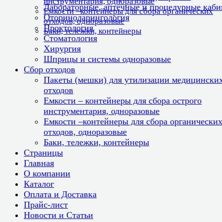
инструментария, одноразовые
Лабораторные, аптечные и процедурные каб
Емкости –контейнеры для сбора органических
Оториноларингология
отходов, одноразовые
Проктология
Баки, тележки, контейнеры
Стоматология
Хирургия
Шприцы и системы одноразовые
Сбор отходов
Пакеты (мешки) для утилизации медицински
отходов
Емкости – контейнеры для сбора острого
инструментария, одноразовые
Емкости –контейнеры для сбора органически
отходов, одноразовые
Баки, тележки, контейнеры
Страницы
Главная
О компании
Каталог
Оплата и Доставка
Прайс-лист
Новости и Статьи