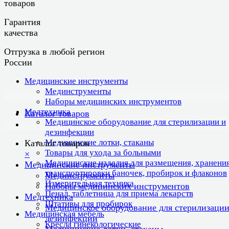
товаров
Гарантия
качества
Отгрузка в любой регион
России
Медицинские инструменты
Мединструменты
Наборы медицинских инструментов
Медтехника
Каталог товаров
Медицинское оборудование для стерилизации и
дезинфекции
Медицинские лотки, стаканы
Каталог товаров
Товары для ухода за больными
×
Медицинские изделия для размещения, хранения
Медицинские инструменты
транспортировки баночек, пробирок и флаконов
Мединструменты
Измерительная техника
Наборы медицинских инструментов
Пенал, таблетница для приема лекарств
Медтехника
Штативы для пробирок
Медицинское оборудование для стерилизации
Медицинская мебель
дезинфекции
Кресла гинекологические