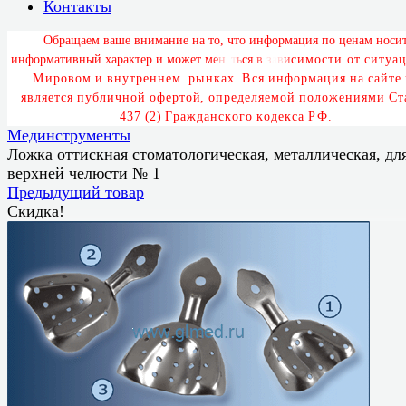
Контакты
О
б
р
а
щ
а
е
м
в
а
ш
е
в
н
и
м
а
н
и
е
н
а
т
о
,
ч
т
о
и
н
ф
о
р
м
а
ц
и
я
п
о
ц
е
н
а
м
н
о
с
и
и
н
ф
о
р
м
а
т
и
в
н
ы
й
х
а
р
а
к
т
е
р
и
м
о
ж
е
т
м
е
н
я
т
ь
с
я
в
з
а
в
и
с
и
м
о
с
т
и
о
т
с
и
т
у
а
ц
М
и
р
о
в
о
м
и
в
н
у
т
р
е
н
н
е
м
р
ы
н
к
а
х
.
В
с
я
и
н
ф
о
р
м
а
ц
и
я
н
а
с
а
й
т
е
я
в
л
я
е
т
с
я
п
у
б
л
и
ч
н
о
й
о
ф
е
р
т
о
й
,
о
п
р
е
д
е
л
я
е
м
о
й
п
о
л
о
ж
е
н
и
я
м
и
С
т
4
3
7
(
2
)
Г
р
а
ж
д
а
н
с
к
о
г
о
к
о
д
е
к
с
а
Р
Ф
.
Мединструменты
Ложка оттискная стоматологическая, металлическая, дл
верхней челюсти № 1
Предыдущий товар
Скидка!