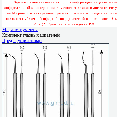
О
б
р
а
щ
а
е
м
в
а
ш
е
в
н
и
м
а
н
и
е
н
а
т
о
,
ч
т
о
и
н
ф
о
р
м
а
ц
и
я
п
о
ц
е
н
а
м
н
о
с
и
и
н
ф
о
р
м
а
т
и
в
н
ы
й
х
а
р
а
к
т
е
р
и
м
о
ж
е
т
м
е
н
я
т
ь
с
я
в
з
а
в
и
с
и
м
о
с
т
и
о
т
с
и
т
у
н
а
М
и
р
о
в
о
м
и
в
н
у
т
р
е
н
н
е
м
р
ы
н
к
а
х
.
В
с
я
и
н
ф
о
р
м
а
ц
и
я
н
а
с
а
й
т
я
в
л
я
е
т
с
я
п
у
б
л
и
ч
н
о
й
о
ф
е
р
т
о
й
,
о
п
р
е
д
е
л
я
е
м
о
й
п
о
л
о
ж
е
н
и
я
м
и
С
т
4
3
7
(
2
)
Г
р
а
ж
д
а
н
с
к
о
г
о
к
о
д
е
к
с
а
Р
Ф
.
Мединструменты
Комплект глазных шпателей
Предыдущий товар