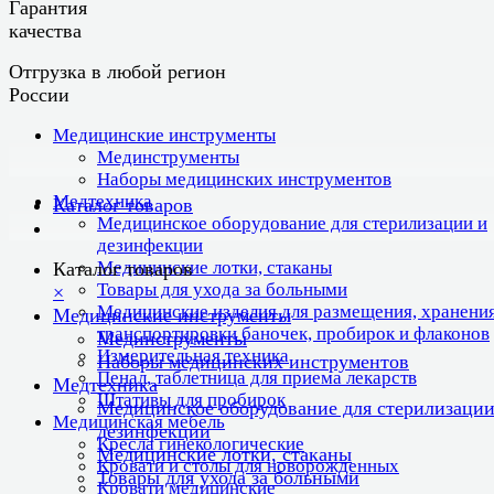
Гарантия
качества
Отгрузка в любой регион
России
Медицинские инструменты
Мединструменты
Наборы медицинских инструментов
Медтехника
Каталог товаров
Медицинское оборудование для стерилизации и
дезинфекции
Медицинские лотки, стаканы
Каталог товаров
Товары для ухода за больными
×
Медицинские изделия для размещения, хранения
Медицинские инструменты
транспортировки баночек, пробирок и флаконов
Мединструменты
Измерительная техника
Наборы медицинских инструментов
Пенал, таблетница для приема лекарств
Медтехника
Штативы для пробирок
Медицинское оборудование для стерилизации
Медицинская мебель
дезинфекции
Кресла гинекологические
Медицинские лотки, стаканы
Кровати и столы для новорожденных
Товары для ухода за больными
Кровати медицинские