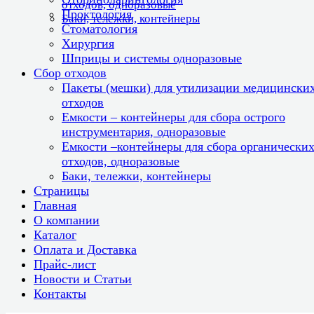
отходов, одноразовые
Проктология
Баки, тележки, контейнеры
Стоматология
Хирургия
Шприцы и системы одноразовые
Сбор отходов
Пакеты (мешки) для утилизации медицински
отходов
Емкости – контейнеры для сбора острого
инструментария, одноразовые
Емкости –контейнеры для сбора органически
отходов, одноразовые
Баки, тележки, контейнеры
Страницы
Главная
О компании
Каталог
Оплата и Доставка
Прайс-лист
Новости и Статьи
Контакты