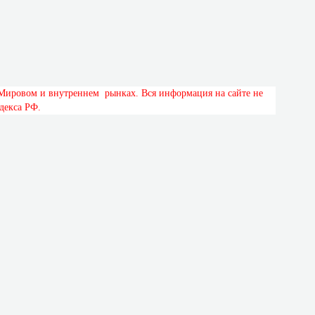
М
и
р
о
в
о
м
и
в
н
у
т
р
е
н
н
е
м
р
ы
н
к
а
х
.
В
с
я
и
н
ф
о
р
м
а
ц
и
я
н
а
с
а
й
т
е
н
е
д
е
к
с
а
Р
Ф
.