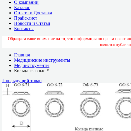
О компании
Каталог
Оплата и Доставка
Прайс-лист
Новости и Статьи
Контакты
О
б
р
а
щ
а
е
м
в
а
ш
е
в
н
и
м
а
н
и
е
н
а
т
о
,
ч
т
о
и
н
ф
о
р
м
а
ц
и
я
п
о
ц
е
н
а
м
н
о
с
и
т
и
я
в
л
я
е
т
с
я
п
у
б
л
и
ч
н
Главная
Медицинские инструменты
Мединструменты
Кольца глазные *
Предыдущий товар