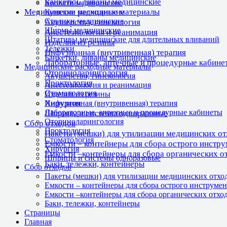
Банкетки, диваны медицинские
Кровати медицинские
Медицинские расходные материалы
Кушетки медицинские
Столики медицинские
Акушерство, гинекология
Ширмы медицинские
Анестезиология и реанимация
Штативы медицинские для длительных вливаний
Изделия из резины
Тележки
Инфузионная (внутривенная) терапия
Банкетки, диваны медицинские
Лабораторные, аптечные и процедурные кабине
Медицинские расходные материалы
Оториноларингология
Акушерство, гинекология
Проктология
Анестезиология и реанимация
Стоматология
Изделия из резины
Хирургия
Инфузионная (внутривенная) терапия
Лабораторные, аптечные и процедурные кабинеты
Шприцы и системы одноразовые
Оториноларингология
Сбор отходов
Проктология
Пакеты (мешки) для утилизации медицинских о
Стоматология
Емкости – контейнеры для сбора острого инстр
Хирургия
Емкости –контейнеры для сбора органических о
Шприцы и системы одноразовые
Баки, тележки, контейнеры
Сбор отходов
Пакеты (мешки) для утилизации медицинских отхо
Емкости – контейнеры для сбора острого инструмен
Емкости –контейнеры для сбора органических отхо
Баки, тележки, контейнеры
Страницы
Главная