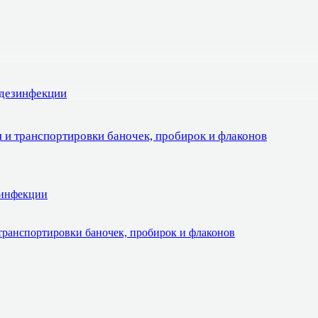
 дезинфекции
 и транспортировки баночек, пробирок и флаконов
зинфекции
транспортировки баночек, пробирок и флаконов