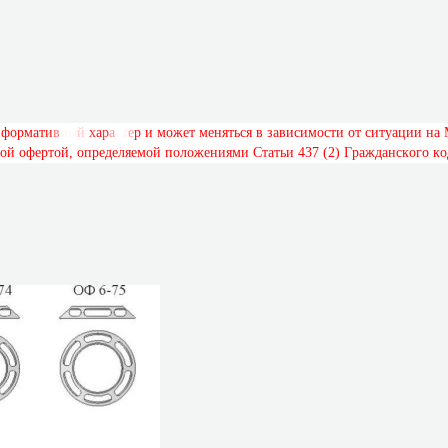
н
ф
о
р
м
а
т
и
в
н
ы
й
х
а
р
а
к
т
е
р
и
м
о
ж
е
т
м
е
н
я
т
ь
с
я
в
з
а
в
и
с
и
м
о
с
т
и
о
т
с
и
т
у
а
ц
и
и
н
а
о
й
о
ф
е
р
т
о
й
,
о
п
р
е
д
е
л
я
е
м
о
й
п
о
л
о
ж
е
н
и
я
м
и
С
т
а
т
ь
и
4
3
7
(
2
)
Г
р
а
ж
д
а
н
с
к
о
г
о
к
о