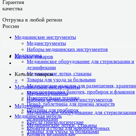
Гарантия
качества
Отгрузка в любой регион
России
Медицинские инструменты
Мединструменты
Наборы медицинских инструментов
Медтехника
Каталог товаров
Медицинское оборудование для стерилизации и
дезинфекции
Медицинские лотки, стаканы
Каталог товаров
Товары для ухода за больными
×
Медицинские изделия для размещения, хранения
Медицинские инструменты
транспортировки баночек, пробирок и флаконов
Мединструменты
Измерительная техника
Наборы медицинских инструментов
Пенал, таблетница для приема лекарств
Медтехника
Штативы для пробирок
Медицинское оборудование для стерилизации
Медицинская мебель
дезинфекции
Кресла гинекологические
Медицинские лотки, стаканы
Кровати и столы для новорожденных
Товары для ухода за больными
Кровати медицинские