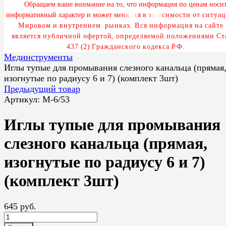
О
б
р
а
щ
а
е
м
в
а
ш
е
в
н
и
м
а
н
и
е
н
а
т
о
,
ч
т
о
и
н
ф
о
р
м
а
ц
и
я
п
о
ц
е
н
а
м
н
о
с
и
и
н
ф
о
р
м
а
т
и
в
н
ы
й
х
а
р
а
к
т
е
р
и
м
о
ж
е
т
м
е
н
я
т
ь
с
я
в
з
а
в
и
с
и
м
о
с
т
и
о
т
с
и
т
у
а
ц
М
и
р
о
в
о
м
и
в
н
у
т
р
е
н
н
е
м
р
ы
н
к
а
х
.
В
с
я
и
н
ф
о
р
м
а
ц
и
я
н
а
с
а
й
т
е
я
в
л
я
е
т
с
я
п
у
б
л
и
ч
н
о
й
о
ф
е
р
т
о
й
,
о
п
р
е
д
е
л
я
е
м
о
й
п
о
л
о
ж
е
н
и
я
м
и
С
т
4
3
7
(
2
)
Г
р
а
ж
д
а
н
с
к
о
г
о
к
о
д
е
к
с
а
Р
Ф
.
Мединструменты
Иглы тупые для промывания слезного канальца (прямая
изогнутые по радиусу 6 и 7) (комплект 3шт)
Предыдущий товар
Артикул:
М-6/53
Иглы тупые для промывания
слезного канальца (прямая,
изогнутые по радиусу 6 и 7)
(комплект 3шт)
645 руб.