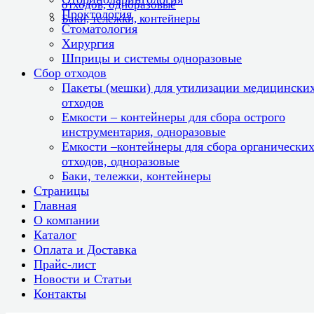
отходов, одноразовые
Проктология
Баки, тележки, контейнеры
Стоматология
Хирургия
Шприцы и системы одноразовые
Сбор отходов
Пакеты (мешки) для утилизации медицински
отходов
Емкости – контейнеры для сбора острого
инструментария, одноразовые
Емкости –контейнеры для сбора органически
отходов, одноразовые
Баки, тележки, контейнеры
Страницы
Главная
О компании
Каталог
Оплата и Доставка
Прайс-лист
Новости и Статьи
Контакты