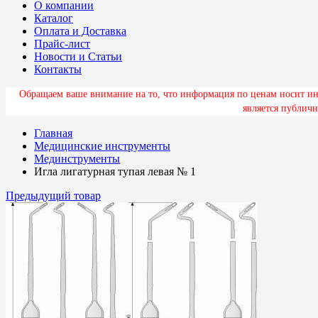
О компании
Каталог
Оплата и Доставка
Прайс-лист
Новости и Статьи
Контакты
О
б
р
а
щ
а
е
м
в
а
ш
е
в
н
и
м
а
н
и
е
н
а
т
о
,
ч
т
о
и
н
ф
о
р
м
а
ц
и
я
п
о
ц
е
н
а
м
н
о
с
и
т
и
я
в
л
я
е
т
с
я
п
у
б
л
и
ч
н
Главная
Медицинские инструменты
Мединструменты
Игла лигатурная тупая левая № 1
Предыдущий товар