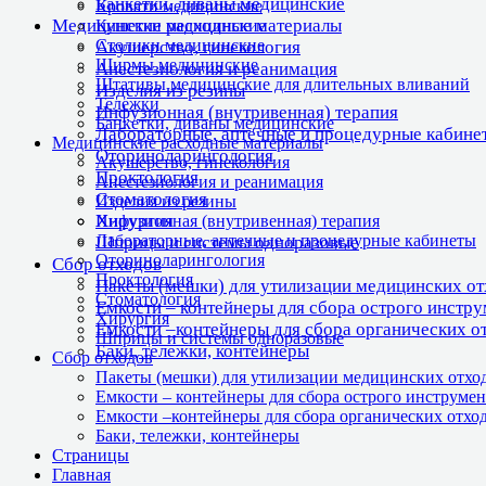
Банкетки, диваны медицинские
Кровати медицинские
Медицинские расходные материалы
Кушетки медицинские
Столики медицинские
Акушерство, гинекология
Ширмы медицинские
Анестезиология и реанимация
Штативы медицинские для длительных вливаний
Изделия из резины
Тележки
Инфузионная (внутривенная) терапия
Банкетки, диваны медицинские
Лабораторные, аптечные и процедурные кабине
Медицинские расходные материалы
Оториноларингология
Акушерство, гинекология
Проктология
Анестезиология и реанимация
Стоматология
Изделия из резины
Хирургия
Инфузионная (внутривенная) терапия
Лабораторные, аптечные и процедурные кабинеты
Шприцы и системы одноразовые
Оториноларингология
Сбор отходов
Проктология
Пакеты (мешки) для утилизации медицинских о
Стоматология
Емкости – контейнеры для сбора острого инстр
Хирургия
Емкости –контейнеры для сбора органических о
Шприцы и системы одноразовые
Баки, тележки, контейнеры
Сбор отходов
Пакеты (мешки) для утилизации медицинских отхо
Емкости – контейнеры для сбора острого инструмен
Емкости –контейнеры для сбора органических отхо
Баки, тележки, контейнеры
Страницы
Главная