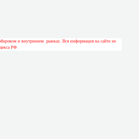
М
и
р
о
в
о
м
и
в
н
у
т
р
е
н
н
е
м
р
ы
н
к
а
х
.
В
с
я
и
н
ф
о
р
м
а
ц
и
я
н
а
с
а
й
т
е
н
е
д
е
к
с
а
Р
Ф
.