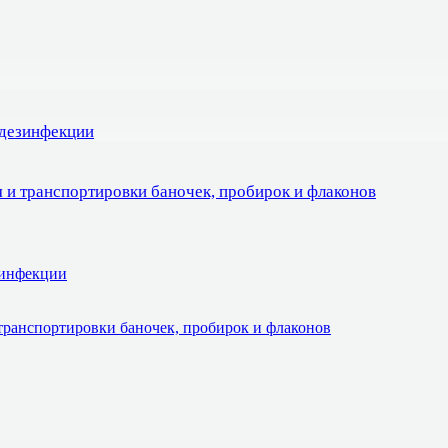
 дезинфекции
 и транспортировки баночек, пробирок и флаконов
зинфекции
транспортировки баночек, пробирок и флаконов