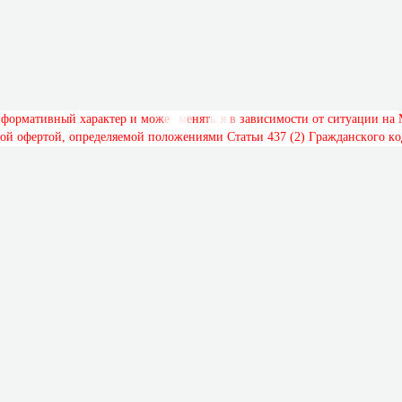
н
ф
о
р
м
а
т
и
в
н
ы
й
х
а
р
а
к
т
е
р
и
м
о
ж
е
т
м
е
н
я
т
ь
с
я
в
з
а
в
и
с
и
м
о
с
т
и
о
т
с
и
т
у
а
ц
и
и
н
а
о
й
о
ф
е
р
т
о
й
,
о
п
р
е
д
е
л
я
е
м
о
й
п
о
л
о
ж
е
н
и
я
м
и
С
т
а
т
ь
и
4
3
7
(
2
)
Г
р
а
ж
д
а
н
с
к
о
г
о
к
о