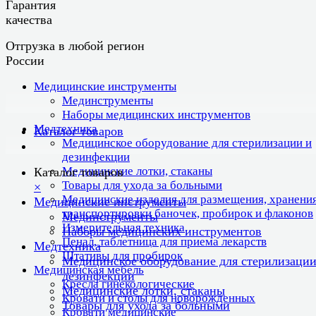
Гарантия
качества
Отгрузка в любой регион
России
Медицинские инструменты
Мединструменты
Наборы медицинских инструментов
Медтехника
Каталог товаров
Медицинское оборудование для стерилизации и
дезинфекции
Медицинские лотки, стаканы
Каталог товаров
Товары для ухода за больными
×
Медицинские изделия для размещения, хранения
Медицинские инструменты
транспортировки баночек, пробирок и флаконов
Мединструменты
Измерительная техника
Наборы медицинских инструментов
Пенал, таблетница для приема лекарств
Медтехника
Штативы для пробирок
Медицинское оборудование для стерилизации
Медицинская мебель
дезинфекции
Кресла гинекологические
Медицинские лотки, стаканы
Кровати и столы для новорожденных
Товары для ухода за больными
Кровати медицинские