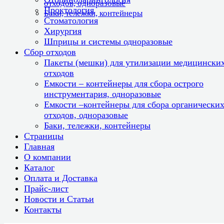
отходов, одноразовые
Проктология
Баки, тележки, контейнеры
Стоматология
Хирургия
Шприцы и системы одноразовые
Сбор отходов
Пакеты (мешки) для утилизации медицински
отходов
Емкости – контейнеры для сбора острого
инструментария, одноразовые
Емкости –контейнеры для сбора органически
отходов, одноразовые
Баки, тележки, контейнеры
Страницы
Главная
О компании
Каталог
Оплата и Доставка
Прайс-лист
Новости и Статьи
Контакты