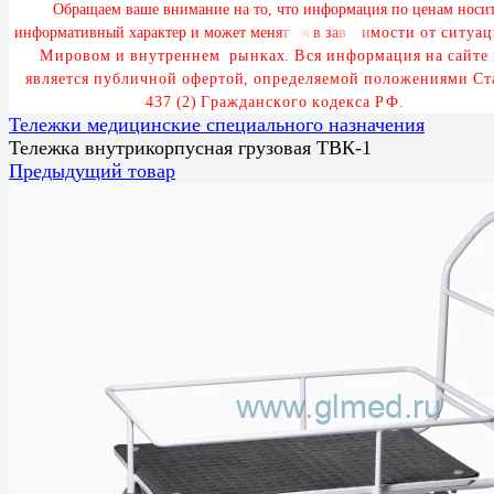
О
б
р
а
щ
а
е
м
в
а
ш
е
в
н
и
м
а
н
и
е
н
а
т
о
,
ч
т
о
и
н
ф
о
р
м
а
ц
и
я
п
о
ц
е
н
а
м
н
о
с
и
и
н
ф
о
р
м
а
т
и
в
н
ы
й
х
а
р
а
к
т
е
р
и
м
о
ж
е
т
м
е
н
я
т
ь
с
я
в
з
а
в
и
с
и
м
о
с
т
и
о
т
с
и
т
у
а
ц
М
и
р
о
в
о
м
и
в
н
у
т
р
е
н
н
е
м
р
ы
н
к
а
х
.
В
с
я
и
н
ф
о
р
м
а
ц
и
я
н
а
с
а
й
т
е
я
в
л
я
е
т
с
я
п
у
б
л
и
ч
н
о
й
о
ф
е
р
т
о
й
,
о
п
р
е
д
е
л
я
е
м
о
й
п
о
л
о
ж
е
н
и
я
м
и
С
т
4
3
7
(
2
)
Г
р
а
ж
д
а
н
с
к
о
г
о
к
о
д
е
к
с
а
Р
Ф
.
Тележки медицинские специального назначения
Тележка внутрикорпусная грузовая ТВК-1
Предыдущий товар