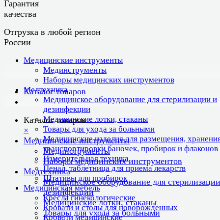
Гарантия
качества
Отгрузка в любой регион
России
Медицинские инструменты
Мединструменты
Наборы медицинских инструментов
Медтехника
Каталог товаров
Медицинское оборудование для стерилизации и
дезинфекции
Медицинские лотки, стаканы
Каталог товаров
Товары для ухода за больными
×
Медицинские изделия для размещения, хранения
Медицинские инструменты
транспортировки баночек, пробирок и флаконов
Мединструменты
Измерительная техника
Наборы медицинских инструментов
Пенал, таблетница для приема лекарств
Медтехника
Штативы для пробирок
Медицинское оборудование для стерилизации
Медицинская мебель
дезинфекции
Кресла гинекологические
Медицинские лотки, стаканы
Кровати и столы для новорожденных
Товары для ухода за больными
Кровати медицинские