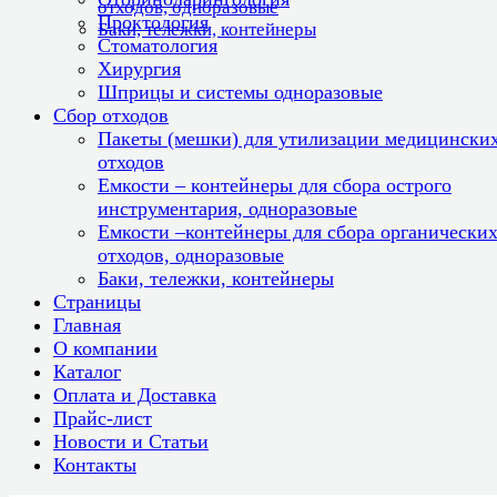
отходов, одноразовые
Проктология
Баки, тележки, контейнеры
Стоматология
Хирургия
Шприцы и системы одноразовые
Сбор отходов
Пакеты (мешки) для утилизации медицински
отходов
Емкости – контейнеры для сбора острого
инструментария, одноразовые
Емкости –контейнеры для сбора органически
отходов, одноразовые
Баки, тележки, контейнеры
Страницы
Главная
О компании
Каталог
Оплата и Доставка
Прайс-лист
Новости и Статьи
Контакты