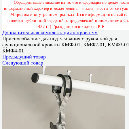
О
б
р
а
щ
а
е
м
в
а
ш
е
в
н
и
м
а
н
и
е
н
а
т
о
,
ч
т
о
и
н
ф
о
р
м
а
ц
и
я
п
о
ц
е
н
а
м
н
о
с
и
и
н
ф
о
р
м
а
т
и
в
н
ы
й
х
а
р
а
к
т
е
р
и
м
о
ж
е
т
м
е
н
я
т
ь
с
я
в
з
а
в
и
с
и
м
о
с
т
и
о
т
с
и
т
у
а
ц
М
и
р
о
в
о
м
и
в
н
у
т
р
е
н
н
е
м
р
ы
н
к
а
х
.
В
с
я
и
н
ф
о
р
м
а
ц
и
я
н
а
с
а
й
т
е
я
в
л
я
е
т
с
я
п
у
б
л
и
ч
н
о
й
о
ф
е
р
т
о
й
,
о
п
р
е
д
е
л
я
е
м
о
й
п
о
л
о
ж
е
н
и
я
м
и
С
т
4
3
7
(
2
)
Г
р
а
ж
д
а
н
с
к
о
г
о
к
о
д
е
к
с
а
Р
Ф
.
Дополнительная комплектация к кроватям
Приспособление для подтягивания с рукояткой для
функциональной кровати КМФ-01, КМФ2-01, КМФ3-01
КМФ4-01
Предыдущий товар
Следующий товар