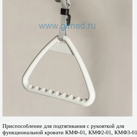
Приспособление для подтягивания с рукояткой для
функциональной кровати КМФ-01, КМФ2-01, КМФ3-01