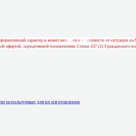
н
ф
о
р
м
а
т
и
в
н
ы
й
х
а
р
а
к
т
е
р
и
м
о
ж
е
т
м
е
н
я
т
ь
с
я
в
з
а
в
и
с
и
м
о
с
т
и
о
т
с
и
т
у
а
ц
и
и
н
а
о
й
о
ф
е
р
т
о
й
,
о
п
р
е
д
е
л
я
е
м
о
й
п
о
л
о
ж
е
н
и
я
м
и
С
т
а
т
ь
и
4
3
7
(
2
)
Г
р
а
ж
д
а
н
с
к
о
г
о
к
о
и используемые для их изготовления