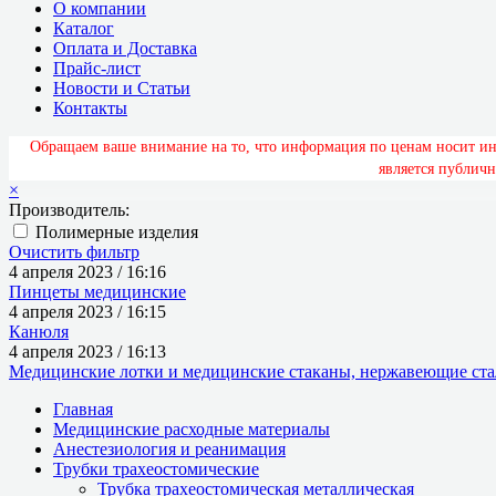
О компании
Каталог
Оплата и Доставка
Прайс-лист
Новости и Статьи
Контакты
О
б
р
а
щ
а
е
м
в
а
ш
е
в
н
и
м
а
н
и
е
н
а
т
о
,
ч
т
о
и
н
ф
о
р
м
а
ц
и
я
п
о
ц
е
н
а
м
н
о
с
и
т
и
я
в
л
я
е
т
с
я
п
у
б
л
и
ч
н
×
Производитель:
Полимерные изделия
Очистить фильтр
4 апреля 2023 / 16:16
Пинцеты медицинские
4 апреля 2023 / 16:15
Канюля
4 апреля 2023 / 16:13
Медицинские лотки и медицинские стаканы, нержавеющие стал
Главная
Медицинские расходные материалы
Анестезиология и реанимация
Трубки трахеостомические
Трубка трахеостомическая металлическая