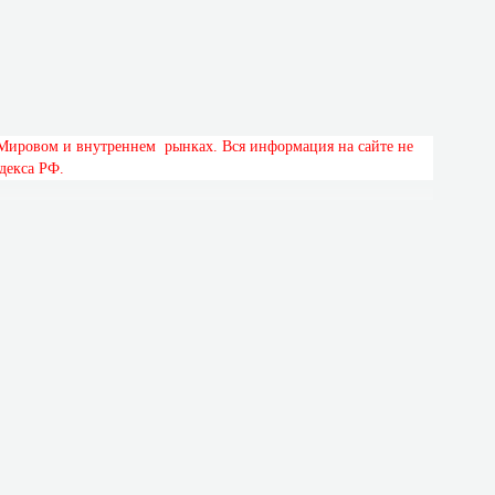
М
и
р
о
в
о
м
и
в
н
у
т
р
е
н
н
е
м
р
ы
н
к
а
х
.
В
с
я
и
н
ф
о
р
м
а
ц
и
я
н
а
с
а
й
т
е
н
е
д
е
к
с
а
Р
Ф
.