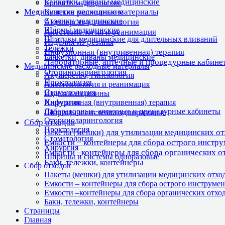
Банкетки, диваны медицинские
Кровати медицинские
Медицинские расходные материалы
Кушетки медицинские
Столики медицинские
Акушерство, гинекология
Ширмы медицинские
Анестезиология и реанимация
Штативы медицинские для длительных вливаний
Изделия из резины
Тележки
Инфузионная (внутривенная) терапия
Банкетки, диваны медицинские
Лабораторные, аптечные и процедурные кабине
Медицинские расходные материалы
Оториноларингология
Акушерство, гинекология
Проктология
Анестезиология и реанимация
Стоматология
Изделия из резины
Хирургия
Инфузионная (внутривенная) терапия
Лабораторные, аптечные и процедурные кабинеты
Шприцы и системы одноразовые
Оториноларингология
Сбор отходов
Проктология
Пакеты (мешки) для утилизации медицинских о
Стоматология
Емкости – контейнеры для сбора острого инстр
Хирургия
Емкости –контейнеры для сбора органических о
Шприцы и системы одноразовые
Баки, тележки, контейнеры
Сбор отходов
Пакеты (мешки) для утилизации медицинских отхо
Емкости – контейнеры для сбора острого инструмен
Емкости –контейнеры для сбора органических отхо
Баки, тележки, контейнеры
Страницы
Главная