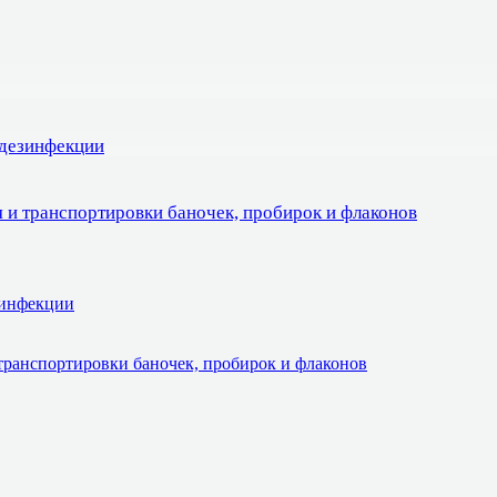
 дезинфекции
 и транспортировки баночек, пробирок и флаконов
зинфекции
транспортировки баночек, пробирок и флаконов