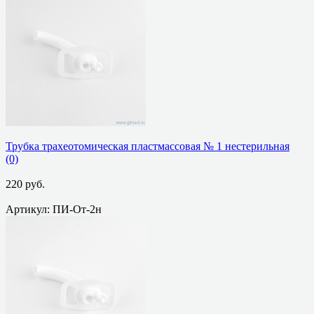
избранное
сравнить
Трубка трахеотомическая пластмассовая № 1 нестерильная
(0)
220 руб.
Артикул: ПИ-От-2н
избранное
сравнить