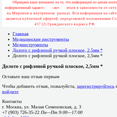
О
б
р
а
щ
а
е
м
в
а
ш
е
в
н
и
м
а
н
и
е
н
а
т
о
,
ч
т
о
и
н
ф
о
р
м
а
ц
и
я
п
о
ц
е
н
а
м
н
о
с
и
и
н
ф
о
р
м
а
т
и
в
н
ы
й
х
а
р
а
к
т
е
р
и
м
о
ж
е
т
м
е
н
я
т
ь
с
я
в
з
а
в
и
с
и
м
о
с
т
и
о
т
с
и
т
у
а
М
и
р
о
в
о
м
и
в
н
у
т
р
е
н
н
е
м
р
ы
н
к
а
х
.
В
с
я
и
н
ф
о
р
м
а
ц
и
я
н
а
с
а
й
т
е
я
в
л
я
е
т
с
я
п
у
б
л
и
ч
н
о
й
о
ф
е
р
т
о
й
,
о
п
р
е
д
е
л
я
е
м
о
й
п
о
л
о
ж
е
н
и
я
м
и
С
т
4
3
7
(
2
)
Г
р
а
ж
д
а
н
с
к
о
г
о
к
о
д
е
к
с
а
Р
Ф
.
Главная
Медицинские инструменты
Мединструменты
Долото с рифленой ручкой плоское, 2,5мм *
Долото с рифленой ручкой плоское, 2,5мм *
Долото с рифленой ручкой плоское, 2,5мм *
Оставьте ваш отзыв первым
Чтобы добавить отзыв, пожалуйста,
зарегистрируйтесь
войдите
Контакты
г. Москва, ул. Малая Семеновская, д. 3
+7 (903) 726-35-22
Пн—Пт 9:00—17:00