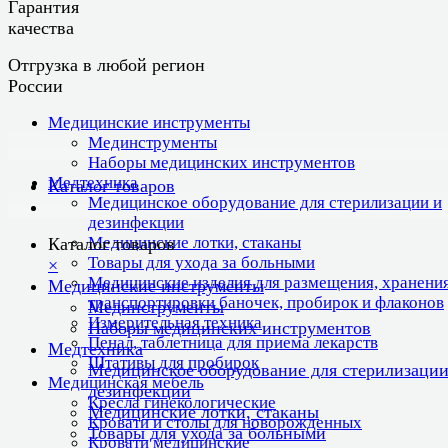
Гарантия
качества
Отгрузка в любой регион
России
Медицинские инструменты
Мединструменты
Наборы медицинских инструментов
Медтехника
Каталог товаров
Медицинское оборудование для стерилизации и
дезинфекции
Медицинские лотки, стаканы
Каталог товаров
Товары для ухода за больными
×
Медицинские изделия для размещения, хранения
Медицинские инструменты
транспортировки баночек, пробирок и флаконов
Мединструменты
Измерительная техника
Наборы медицинских инструментов
Пенал, таблетница для приема лекарств
Медтехника
Штативы для пробирок
Медицинское оборудование для стерилизации
Медицинская мебель
дезинфекции
Кресла гинекологические
Медицинские лотки, стаканы
Кровати и столы для новорожденных
Товары для ухода за больными
Кровати медицинские