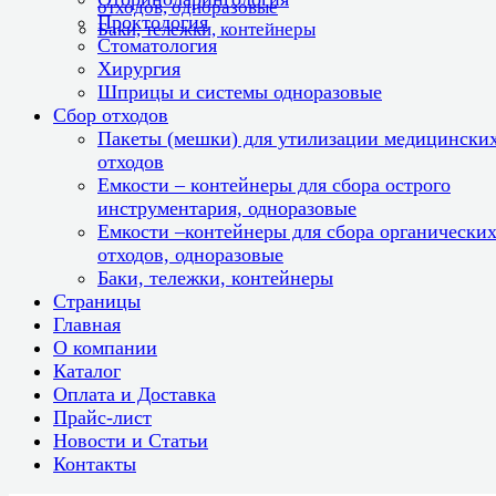
отходов, одноразовые
Проктология
Баки, тележки, контейнеры
Стоматология
Хирургия
Шприцы и системы одноразовые
Сбор отходов
Пакеты (мешки) для утилизации медицински
отходов
Емкости – контейнеры для сбора острого
инструментария, одноразовые
Емкости –контейнеры для сбора органически
отходов, одноразовые
Баки, тележки, контейнеры
Страницы
Главная
О компании
Каталог
Оплата и Доставка
Прайс-лист
Новости и Статьи
Контакты