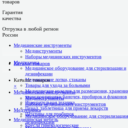
товаров
Гарантия
качества
Отгрузка в любой регион
России
Медицинские инструменты
Мединструменты
Наборы медицинских инструментов
Медтехника
Каталог товаров
Медицинское оборудование для стерилизации и
дезинфекции
Медицинские лотки, стаканы
Каталог товаров
Товары для ухода за больными
×
Медицинские изделия для размещения, хранения
Медицинские инструменты
транспортировки баночек, пробирок и флаконов
Мединструменты
Измерительная техника
Наборы медицинских инструментов
Пенал, таблетница для приема лекарств
Медтехника
Штативы для пробирок
Медицинское оборудование для стерилизации
Медицинская мебель
дезинфекции
Кресла гинекологические