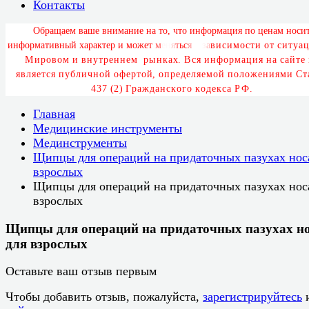
Контакты
О
б
р
а
щ
а
е
м
в
а
ш
е
в
н
и
м
а
н
и
е
н
а
т
о
,
ч
т
о
и
н
ф
о
р
м
а
ц
и
я
п
о
ц
е
н
а
м
н
о
с
и
и
н
ф
о
р
м
а
т
и
в
н
ы
й
х
а
р
а
к
т
е
р
и
м
о
ж
е
т
м
е
н
я
т
ь
с
я
в
з
а
в
и
с
и
м
о
с
т
и
о
т
с
и
т
у
а
ц
М
и
р
о
в
о
м
и
в
н
у
т
р
е
н
н
е
м
р
ы
н
к
а
х
.
В
с
я
и
н
ф
о
р
м
а
ц
и
я
н
а
с
а
й
т
е
я
в
л
я
е
т
с
я
п
у
б
л
и
ч
н
о
й
о
ф
е
р
т
о
й
,
о
п
р
е
д
е
л
я
е
м
о
й
п
о
л
о
ж
е
н
и
я
м
и
С
т
4
3
7
(
2
)
Г
р
а
ж
д
а
н
с
к
о
г
о
к
о
д
е
к
с
а
Р
Ф
.
Главная
Медицинские инструменты
Мединструменты
Щипцы для операций на придаточных пазухах нос
взрослых
Щипцы для операций на придаточных пазухах нос
взрослых
Щипцы для операций на придаточных пазухах н
для взрослых
Оставьте ваш отзыв первым
Чтобы добавить отзыв, пожалуйста,
зарегистрируйтесь