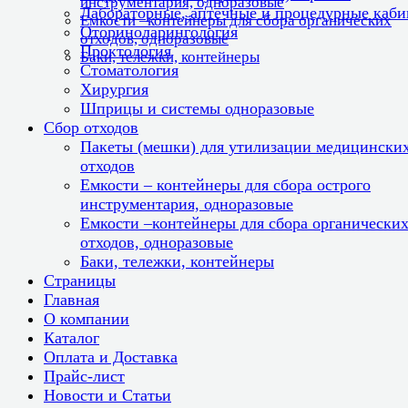
инструментария, одноразовые
Лабораторные, аптечные и процедурные каб
Емкости –контейнеры для сбора органических
Оториноларингология
отходов, одноразовые
Проктология
Баки, тележки, контейнеры
Стоматология
Хирургия
Шприцы и системы одноразовые
Сбор отходов
Пакеты (мешки) для утилизации медицински
отходов
Емкости – контейнеры для сбора острого
инструментария, одноразовые
Емкости –контейнеры для сбора органически
отходов, одноразовые
Баки, тележки, контейнеры
Страницы
Главная
О компании
Каталог
Оплата и Доставка
Прайс-лист
Новости и Статьи