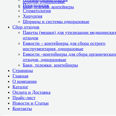
отходов, одноразовые
Проктология
Баки, тележки, контейнеры
Стоматология
Хирургия
Шприцы и системы одноразовые
Сбор отходов
Пакеты (мешки) для утилизации медицински
отходов
Емкости – контейнеры для сбора острого
инструментария, одноразовые
Емкости –контейнеры для сбора органически
отходов, одноразовые
Баки, тележки, контейнеры
Страницы
Главная
О компании
Каталог
Оплата и Доставка
Прайс-лист
Новости и Статьи
Контакты