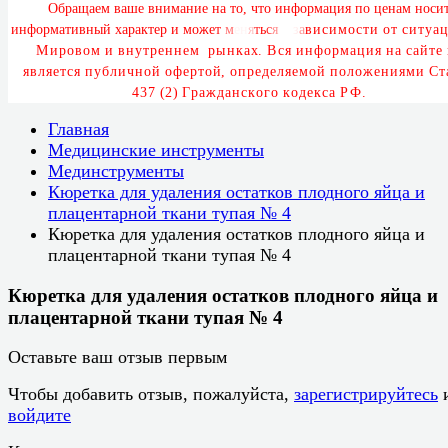
О
б
р
а
щ
а
е
м
в
а
ш
е
в
н
и
м
а
н
и
е
н
а
т
о
,
ч
т
о
и
н
ф
о
р
м
а
ц
и
я
п
о
ц
е
н
а
м
н
о
с
и
и
н
ф
о
р
м
а
т
и
в
н
ы
й
х
а
р
а
к
т
е
р
и
м
о
ж
е
т
м
е
н
я
т
ь
с
я
в
з
а
в
и
с
и
м
о
с
т
и
о
т
с
и
т
у
а
ц
М
и
р
о
в
о
м
и
в
н
у
т
р
е
н
н
е
м
р
ы
н
к
а
х
.
В
с
я
и
н
ф
о
р
м
а
ц
и
я
н
а
с
а
й
т
е
я
в
л
я
е
т
с
я
п
у
б
л
и
ч
н
о
й
о
ф
е
р
т
о
й
,
о
п
р
е
д
е
л
я
е
м
о
й
п
о
л
о
ж
е
н
и
я
м
и
С
т
4
3
7
(
2
)
Г
р
а
ж
д
а
н
с
к
о
г
о
к
о
д
е
к
с
а
Р
Ф
.
Главная
Медицинские инструменты
Мединструменты
Кюретка для удаления остатков плодного яйца и
плацентарной ткани тупая № 4
Кюретка для удаления остатков плодного яйца и
плацентарной ткани тупая № 4
Кюретка для удаления остатков плодного яйца и
плацентарной ткани тупая № 4
Оставьте ваш отзыв первым
Чтобы добавить отзыв, пожалуйста,
зарегистрируйтесь
войдите