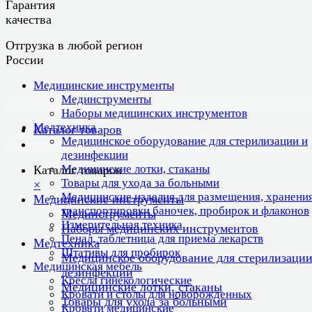
Гарантия
качества
Отгрузка в любой регион
России
Медицинские инструменты
Мединструменты
Наборы медицинских инструментов
Медтехника
Каталог товаров
Медицинское оборудование для стерилизации и
дезинфекции
Медицинские лотки, стаканы
Каталог товаров
Товары для ухода за больными
×
Медицинские изделия для размещения, хранения
Медицинские инструменты
транспортировки баночек, пробирок и флаконов
Мединструменты
Измерительная техника
Наборы медицинских инструментов
Пенал, таблетница для приема лекарств
Медтехника
Штативы для пробирок
Медицинское оборудование для стерилизации
Медицинская мебель
дезинфекции
Кресла гинекологические
Медицинские лотки, стаканы
Кровати и столы для новорожденных
Товары для ухода за больными
Кровати медицинские