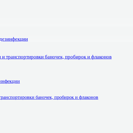
 дезинфекции
 и транспортировки баночек, пробирок и флаконов
зинфекции
транспортировки баночек, пробирок и флаконов