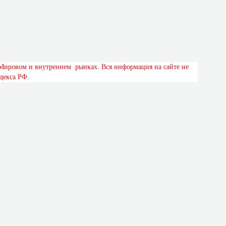
М
и
р
о
в
о
м
и
в
н
у
т
р
е
н
н
е
м
р
ы
н
к
а
х
.
В
с
я
и
н
ф
о
р
м
а
ц
и
я
н
а
с
а
й
т
е
н
е
д
е
к
с
а
Р
Ф
.