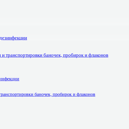
 дезинфекции
 и транспортировки баночек, пробирок и флаконов
зинфекции
транспортировки баночек, пробирок и флаконов