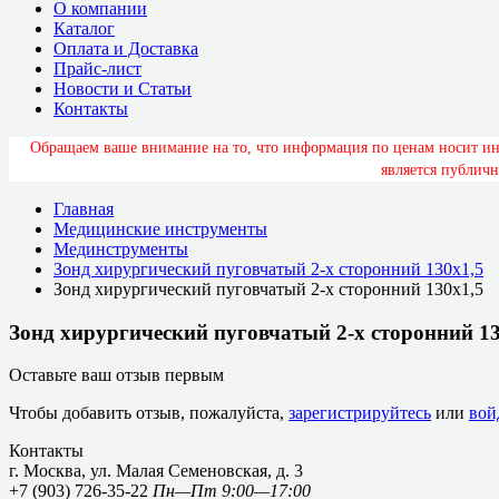
О компании
Каталог
Оплата и Доставка
Прайс-лист
Новости и Статьи
Контакты
О
б
р
а
щ
а
е
м
в
а
ш
е
в
н
и
м
а
н
и
е
н
а
т
о
,
ч
т
о
и
н
ф
о
р
м
а
ц
и
я
п
о
ц
е
н
а
м
н
о
с
и
т
и
я
в
л
я
е
т
с
я
п
у
б
л
и
ч
н
Главная
Медицинские инструменты
Мединструменты
Зонд хирургический пуговчатый 2-х сторонний 130х1,5
Зонд хирургический пуговчатый 2-х сторонний 130х1,5
Зонд хирургический пуговчатый 2-х сторонний 13
Оставьте ваш отзыв первым
Чтобы добавить отзыв, пожалуйста,
зарегистрируйтесь
или
вой
Контакты
г. Москва, ул. Малая Семеновская, д. 3
+7 (903) 726-35-22
Пн—Пт 9:00—17:00