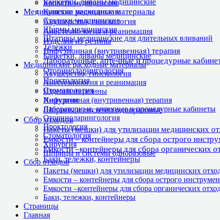
Банкетки, диваны медицинские
Кровати медицинские
Медицинские расходные материалы
Кушетки медицинские
Столики медицинские
Акушерство, гинекология
Ширмы медицинские
Анестезиология и реанимация
Штативы медицинские для длительных вливаний
Изделия из резины
Тележки
Инфузионная (внутривенная) терапия
Банкетки, диваны медицинские
Лабораторные, аптечные и процедурные кабине
Медицинские расходные материалы
Оториноларингология
Акушерство, гинекология
Проктология
Анестезиология и реанимация
Стоматология
Изделия из резины
Хирургия
Инфузионная (внутривенная) терапия
Лабораторные, аптечные и процедурные кабинеты
Шприцы и системы одноразовые
Оториноларингология
Сбор отходов
Проктология
Пакеты (мешки) для утилизации медицинских о
Стоматология
Емкости – контейнеры для сбора острого инстр
Хирургия
Емкости –контейнеры для сбора органических о
Шприцы и системы одноразовые
Баки, тележки, контейнеры
Сбор отходов
Пакеты (мешки) для утилизации медицинских отхо
Емкости – контейнеры для сбора острого инструмен
Емкости –контейнеры для сбора органических отхо
Баки, тележки, контейнеры
Страницы
Главная