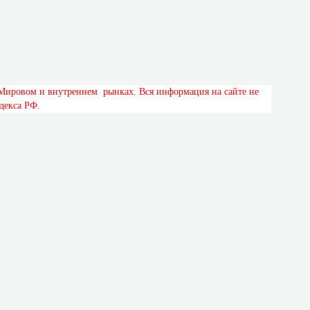
М
и
р
о
в
о
м
и
в
н
у
т
р
е
н
н
е
м
р
ы
н
к
а
х
.
В
с
я
и
н
ф
о
р
м
а
ц
и
я
н
а
с
а
й
т
е
н
е
д
е
к
с
а
Р
Ф
.