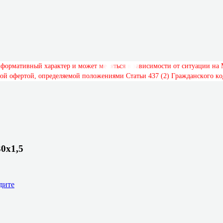
н
ф
о
р
м
а
т
и
в
н
ы
й
х
а
р
а
к
т
е
р
и
м
о
ж
е
т
м
е
н
я
т
ь
с
я
в
з
а
в
и
с
и
м
о
с
т
и
о
т
с
и
т
у
а
ц
и
и
н
а
о
й
о
ф
е
р
т
о
й
,
о
п
р
е
д
е
л
я
е
м
о
й
п
о
л
о
ж
е
н
и
я
м
и
С
т
а
т
ь
и
4
3
7
(
2
)
Г
р
а
ж
д
а
н
с
к
о
г
о
к
о
0х1,5
дите