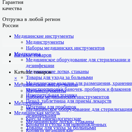
Гарантия
качества
Отгрузка в любой регион
России
Медицинские инструменты
Мединструменты
Наборы медицинских инструментов
Медтехника
Каталог товаров
Медицинское оборудование для стерилизации и
дезинфекции
Медицинские лотки, стаканы
Каталог товаров
Товары для ухода за больными
×
Медицинские изделия для размещения, хранения
Медицинские инструменты
транспортировки баночек, пробирок и флаконов
Мединструменты
Измерительная техника
Наборы медицинских инструментов
Пенал, таблетница для приема лекарств
Медтехника
Штативы для пробирок
Медицинское оборудование для стерилизации
Медицинская мебель
дезинфекции
Кресла гинекологические
Медицинские лотки, стаканы
Кровати и столы для новорожденных
Товары для ухода за больными
Кровати медицинские