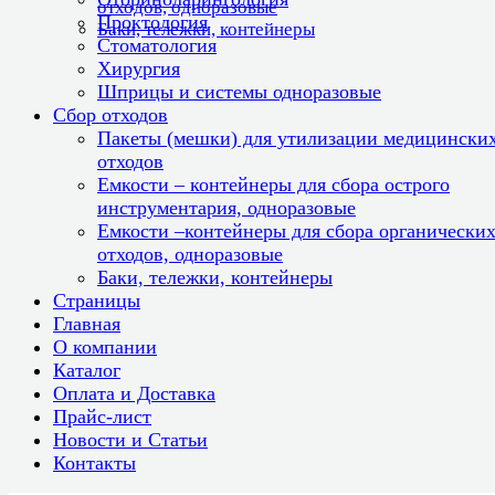
отходов, одноразовые
Проктология
Баки, тележки, контейнеры
Стоматология
Хирургия
Шприцы и системы одноразовые
Сбор отходов
Пакеты (мешки) для утилизации медицински
отходов
Емкости – контейнеры для сбора острого
инструментария, одноразовые
Емкости –контейнеры для сбора органически
отходов, одноразовые
Баки, тележки, контейнеры
Страницы
Главная
О компании
Каталог
Оплата и Доставка
Прайс-лист
Новости и Статьи
Контакты