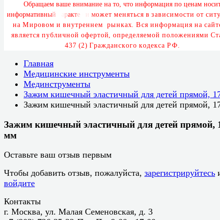
О
б
р
а
щ
а
е
м
в
а
ш
е
в
н
и
м
а
н
и
е
н
а
т
о
,
ч
т
о
и
н
ф
о
р
м
а
ц
и
я
п
о
ц
е
н
а
м
н
о
с
и
и
н
ф
о
р
м
а
т
и
в
н
ы
й
х
а
р
а
к
т
е
р
и
м
о
ж
е
т
м
е
н
я
т
ь
с
я
в
з
а
в
и
с
и
м
о
с
т
и
о
т
с
и
т
у
н
а
М
и
р
о
в
о
м
и
в
н
у
т
р
е
н
н
е
м
р
ы
н
к
а
х
.
В
с
я
и
н
ф
о
р
м
а
ц
и
я
н
а
с
а
й
т
я
в
л
я
е
т
с
я
п
у
б
л
и
ч
н
о
й
о
ф
е
р
т
о
й
,
о
п
р
е
д
е
л
я
е
м
о
й
п
о
л
о
ж
е
н
и
я
м
и
С
т
4
3
7
(
2
)
Г
р
а
ж
д
а
н
с
к
о
г
о
к
о
д
е
к
с
а
Р
Ф
.
Главная
Медицинские инструменты
Мединструменты
Зажим кишечный эластичный для детей прямой, 1
Зажим кишечный эластичный для детей прямой, 1
Зажим кишечный эластичный для детей прямой, 
мм
Оставьте ваш отзыв первым
Чтобы добавить отзыв, пожалуйста,
зарегистрируйтесь
войдите
Контакты
г. Москва, ул. Малая Семеновская, д. 3