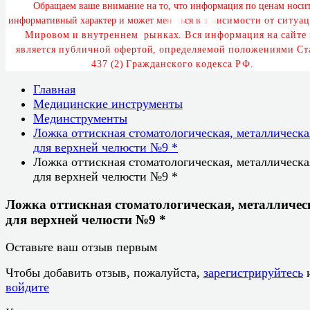
О
б
р
а
щ
а
е
м
в
а
ш
е
в
н
и
м
а
н
и
е
н
а
т
о
,
ч
т
о
и
н
ф
о
р
м
а
ц
и
я
п
о
ц
е
н
а
м
н
о
с
и
и
н
ф
о
р
м
а
т
и
в
н
ы
й
х
а
р
а
к
т
е
р
и
м
о
ж
е
т
м
е
н
я
т
ь
с
я
в
з
а
в
и
с
и
м
о
с
т
и
о
т
с
и
т
у
а
ц
М
и
р
о
в
о
м
и
в
н
у
т
р
е
н
н
е
м
р
ы
н
к
а
х
.
В
с
я
и
н
ф
о
р
м
а
ц
и
я
н
а
с
а
й
т
е
я
в
л
я
е
т
с
я
п
у
б
л
и
ч
н
о
й
о
ф
е
р
т
о
й
,
о
п
р
е
д
е
л
я
е
м
о
й
п
о
л
о
ж
е
н
и
я
м
и
С
т
4
3
7
(
2
)
Г
р
а
ж
д
а
н
с
к
о
г
о
к
о
д
е
к
с
а
Р
Ф
.
Главная
Медицинские инструменты
Мединструменты
Ложка оттискная стоматологическая, металлическа
для верхней челюсти №9 *
Ложка оттискная стоматологическая, металлическа
для верхней челюсти №9 *
Ложка оттискная стоматологическая, металличес
для верхней челюсти №9 *
Оставьте ваш отзыв первым
Чтобы добавить отзыв, пожалуйста,
зарегистрируйтесь
войдите