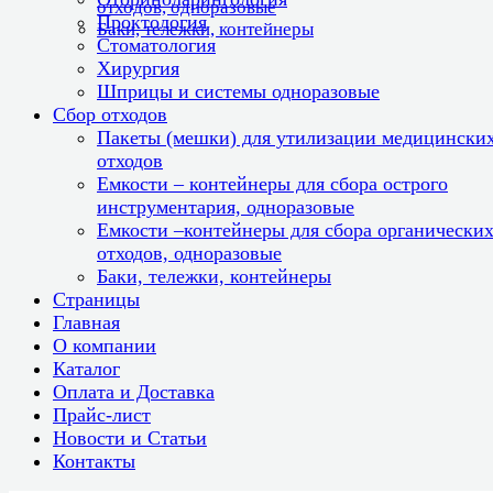
отходов, одноразовые
Проктология
Баки, тележки, контейнеры
Стоматология
Хирургия
Шприцы и системы одноразовые
Сбор отходов
Пакеты (мешки) для утилизации медицински
отходов
Емкости – контейнеры для сбора острого
инструментария, одноразовые
Емкости –контейнеры для сбора органически
отходов, одноразовые
Баки, тележки, контейнеры
Страницы
Главная
О компании
Каталог
Оплата и Доставка
Прайс-лист
Новости и Статьи
Контакты