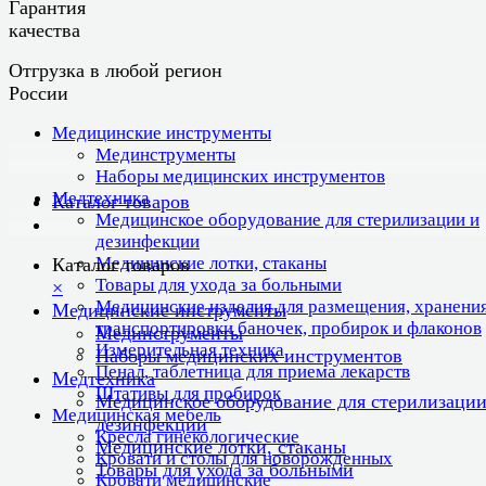
Гарантия
качества
Отгрузка в любой регион
России
Медицинские инструменты
Мединструменты
Наборы медицинских инструментов
Медтехника
Каталог товаров
Медицинское оборудование для стерилизации и
дезинфекции
Медицинские лотки, стаканы
Каталог товаров
Товары для ухода за больными
×
Медицинские изделия для размещения, хранения
Медицинские инструменты
транспортировки баночек, пробирок и флаконов
Мединструменты
Измерительная техника
Наборы медицинских инструментов
Пенал, таблетница для приема лекарств
Медтехника
Штативы для пробирок
Медицинское оборудование для стерилизации
Медицинская мебель
дезинфекции
Кресла гинекологические
Медицинские лотки, стаканы
Кровати и столы для новорожденных
Товары для ухода за больными
Кровати медицинские