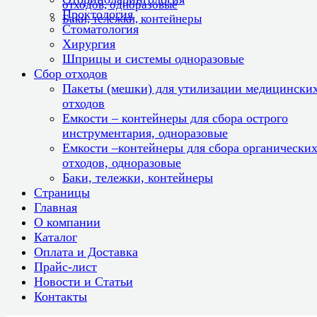
отходов, одноразовые
Проктология
Баки, тележки, контейнеры
Стоматология
Хирургия
Шприцы и системы одноразовые
Сбор отходов
Пакеты (мешки) для утилизации медицински
отходов
Емкости – контейнеры для сбора острого
инструментария, одноразовые
Емкости –контейнеры для сбора органически
отходов, одноразовые
Баки, тележки, контейнеры
Страницы
Главная
О компании
Каталог
Оплата и Доставка
Прайс-лист
Новости и Статьи
Контакты