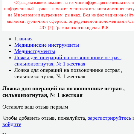
О
б
р
а
щ
а
е
м
в
а
ш
е
в
н
и
м
а
н
и
е
н
а
т
о
,
ч
т
о
и
н
ф
о
р
м
а
ц
и
я
п
о
ц
е
н
а
м
н
о
с
и
и
н
ф
о
р
м
а
т
и
в
н
ы
й
х
а
р
а
к
т
е
р
и
м
о
ж
е
т
м
е
н
я
т
ь
с
я
в
з
а
в
и
с
и
м
о
с
т
и
о
т
с
и
т
у
н
а
М
и
р
о
в
о
м
и
в
н
у
т
р
е
н
н
е
м
р
ы
н
к
а
х
.
В
с
я
и
н
ф
о
р
м
а
ц
и
я
н
а
с
а
й
т
я
в
л
я
е
т
с
я
п
у
б
л
и
ч
н
о
й
о
ф
е
р
т
о
й
,
о
п
р
е
д
е
л
я
е
м
о
й
п
о
л
о
ж
е
н
и
я
м
и
С
т
4
3
7
(
2
)
Г
р
а
ж
д
а
н
с
к
о
г
о
к
о
д
е
к
с
а
Р
Ф
.
Главная
Медицинские инструменты
Мединструменты
Ложка для операций на позвоночнике острая ,
сильноизогнутая, № 1 жесткая
Ложка для операций на позвоночнике острая ,
сильноизогнутая, № 1 жесткая
Ложка для операций на позвоночнике острая ,
сильноизогнутая, № 1 жесткая
Оставьте ваш отзыв первым
Чтобы добавить отзыв, пожалуйста,
зарегистрируйтесь
войдите