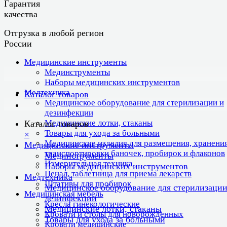
Гарантия
качества
Отгрузка в любой регион
России
Медицинские инструменты
Мединструменты
Наборы медицинских инструментов
Медтехника
Каталог товаров
Медицинское оборудование для стерилизации и
дезинфекции
Медицинские лотки, стаканы
Каталог товаров
Товары для ухода за больными
×
Медицинские изделия для размещения, хранения
Медицинские инструменты
транспортировки баночек, пробирок и флаконов
Мединструменты
Измерительная техника
Наборы медицинских инструментов
Пенал, таблетница для приема лекарств
Медтехника
Штативы для пробирок
Медицинское оборудование для стерилизации
Медицинская мебель
дезинфекции
Кресла гинекологические
Медицинские лотки, стаканы
Кровати и столы для новорожденных
Товары для ухода за больными
Кровати медицинские